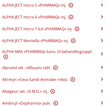
ALPHA JECT micro 5 «PHARMAQ» inj.
K
ALPHA JECT micro 6 «PHARMAQ» inj.
K
ALPHA JECT micro 7 ILA «PHARMAQ» inj.
K
ALPHA JECT Moritella «PHARMAQ» inj.
K
ALPHA MAX «PHARMAQ» kons. til behandlingsoppl.
K
Alpramil vet. «Alfasan» tabl.
K
Altresyn «Ceva Santé Animale» mikst.
K
Alvegesic vet. «V.M.D.» inj.
K
Amdocyl «Dopharma» pulv.
K