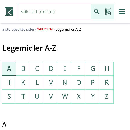
deaktiver
Siste besøkte sider (
)
Legemidler A-Z
Legemidler A-Z
A
B
C
D
E
F
G
H
I
K
L
M
N
O
P
R
S
T
U
V
W
X
Y
Z
A