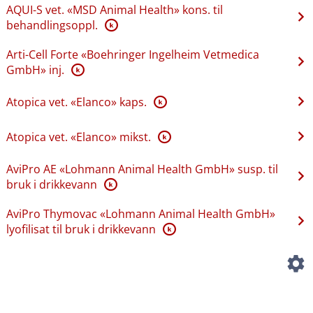
AQUI-S vet. «MSD Animal Health» kons. til
behandlingsoppl.
K
Arti-Cell Forte «Boehringer Ingelheim Vetmedica
GmbH» inj.
K
Atopica vet. «Elanco» kaps.
K
Atopica vet. «Elanco» mikst.
K
AviPro AE «Lohmann Animal Health GmbH» susp. til
bruk i drikkevann
K
AviPro Thymovac «Lohmann Animal Health GmbH»
lyofilisat til bruk i drikkevann
K