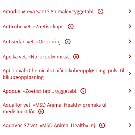
Amodip «Ceva Santé Animale» tyggetabl.
K
Antirobe vet. «Zoetis» kaps.
K
Antisedan vet. «Orion» inj.
K
Apelka vet. «Norbrook» mikst.
K
Api-bioxal «Chemicals Laif» bikubeoppløsning, pulv. til
bikubeoppløsning
Apoquel «Zoetis» tabl., tyggetabl.
K
Aquaflor vet. «MSD Animal Health» premiks til
medisinert fôr
K
AquaVac S7 vet. «MSD Animal Health» inj.
K