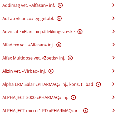
Addimag vet. «Alfasan» inf.
K
AdTab «Elanco» tyggetabl.
K
Advocate «Elanco» påflekkingsvæske
K
Alfadexx vet. «Alfasan» inj.
K
Alfax Multidose vet. «Zoetis» inj.
K
Alizin vet. «Virbac» inj.
K
Alpha ERM Salar «PHARMAQ» inj., kons. til bad
K
ALPHA JECT 3000 «PHARMAQ» inj.
K
ALPHA JECT micro 1 PD «PHARMAQ» inj.
K