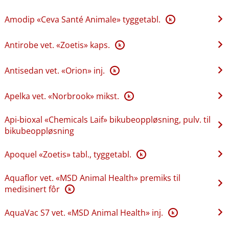
Amodip «Ceva Santé Animale» tyggetabl.
K
Antirobe vet. «Zoetis» kaps.
K
Antisedan vet. «Orion» inj.
K
Apelka vet. «Norbrook» mikst.
K
Api-bioxal «Chemicals Laif» bikubeoppløsning, pulv. til
bikubeoppløsning
Apoquel «Zoetis» tabl., tyggetabl.
K
Aquaflor vet. «MSD Animal Health» premiks til
medisinert fôr
K
AquaVac S7 vet. «MSD Animal Health» inj.
K