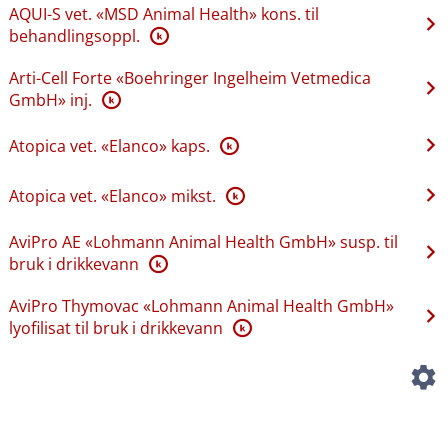
AQUI-S vet. «MSD Animal Health» kons. til
behandlingsoppl.
K
Arti-Cell Forte «Boehringer Ingelheim Vetmedica
GmbH» inj.
K
Atopica vet. «Elanco» kaps.
K
Atopica vet. «Elanco» mikst.
K
AviPro AE «Lohmann Animal Health GmbH» susp. til
bruk i drikkevann
K
AviPro Thymovac «Lohmann Animal Health GmbH»
lyofilisat til bruk i drikkevann
K