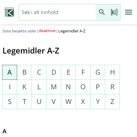
deaktiver
Siste besøkte sider (
)
Legemidler A-Z
Legemidler A-Z
A
B
C
D
E
F
G
H
I
K
L
M
N
O
P
R
S
T
U
V
W
X
Y
Z
A