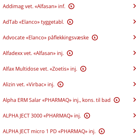
Addimag vet. «Alfasan» inf.
K
AdTab «Elanco» tyggetabl.
K
Advocate «Elanco» påflekkingsvæske
K
Alfadexx vet. «Alfasan» inj.
K
Alfax Multidose vet. «Zoetis» inj.
K
Alizin vet. «Virbac» inj.
K
Alpha ERM Salar «PHARMAQ» inj., kons. til bad
K
ALPHA JECT 3000 «PHARMAQ» inj.
K
ALPHA JECT micro 1 PD «PHARMAQ» inj.
K