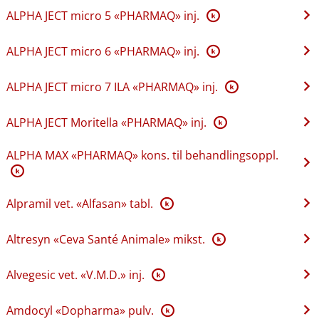
ALPHA JECT micro 5 «PHARMAQ» inj.
K
ALPHA JECT micro 6 «PHARMAQ» inj.
K
ALPHA JECT micro 7 ILA «PHARMAQ» inj.
K
ALPHA JECT Moritella «PHARMAQ» inj.
K
ALPHA MAX «PHARMAQ» kons. til behandlingsoppl.
K
Alpramil vet. «Alfasan» tabl.
K
Altresyn «Ceva Santé Animale» mikst.
K
Alvegesic vet. «V.M.D.» inj.
K
Amdocyl «Dopharma» pulv.
K