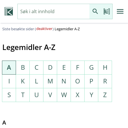
deaktiver
Siste besøkte sider (
)
Legemidler A-Z
Legemidler A-Z
A
B
C
D
E
F
G
H
I
K
L
M
N
O
P
R
S
T
U
V
W
X
Y
Z
A