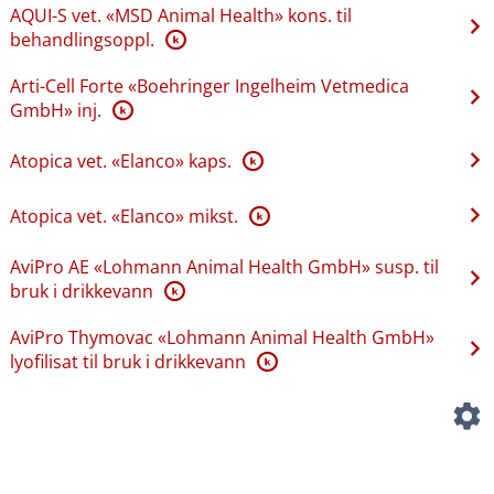
AQUI-S vet. «MSD Animal Health» kons. til
behandlingsoppl.
K
Arti-Cell Forte «Boehringer Ingelheim Vetmedica
GmbH» inj.
K
Atopica vet. «Elanco» kaps.
K
Atopica vet. «Elanco» mikst.
K
AviPro AE «Lohmann Animal Health GmbH» susp. til
bruk i drikkevann
K
AviPro Thymovac «Lohmann Animal Health GmbH»
lyofilisat til bruk i drikkevann
K