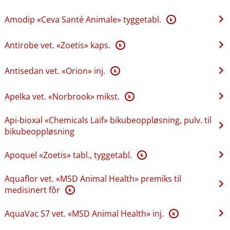
Amodip «Ceva Santé Animale» tyggetabl.
K
Antirobe vet. «Zoetis» kaps.
K
Antisedan vet. «Orion» inj.
K
Apelka vet. «Norbrook» mikst.
K
Api-bioxal «Chemicals Laif» bikubeoppløsning, pulv. til
bikubeoppløsning
Apoquel «Zoetis» tabl., tyggetabl.
K
Aquaflor vet. «MSD Animal Health» premiks til
medisinert fôr
K
AquaVac S7 vet. «MSD Animal Health» inj.
K