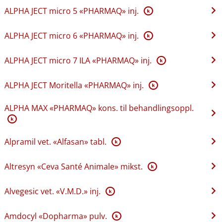
ALPHA JECT micro 5 «PHARMAQ» inj.
K
ALPHA JECT micro 6 «PHARMAQ» inj.
K
ALPHA JECT micro 7 ILA «PHARMAQ» inj.
K
ALPHA JECT Moritella «PHARMAQ» inj.
K
ALPHA MAX «PHARMAQ» kons. til behandlingsoppl.
K
Alpramil vet. «Alfasan» tabl.
K
Altresyn «Ceva Santé Animale» mikst.
K
Alvegesic vet. «V.M.D.» inj.
K
Amdocyl «Dopharma» pulv.
K