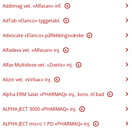
Addimag vet. «Alfasan» inf.
K
AdTab «Elanco» tyggetabl.
K
Advocate «Elanco» påflekkingsvæske
K
Alfadexx vet. «Alfasan» inj.
K
Alfax Multidose vet. «Zoetis» inj.
K
Alizin vet. «Virbac» inj.
K
Alpha ERM Salar «PHARMAQ» inj., kons. til bad
K
ALPHA JECT 3000 «PHARMAQ» inj.
K
ALPHA JECT micro 1 PD «PHARMAQ» inj.
K