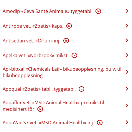
Amodip «Ceva Santé Animale» tyggetabl.
K
Antirobe vet. «Zoetis» kaps.
K
Antisedan vet. «Orion» inj.
K
Apelka vet. «Norbrook» mikst.
K
Api-bioxal «Chemicals Laif» bikubeoppløsning, pulv. til
bikubeoppløsning
Apoquel «Zoetis» tabl., tyggetabl.
K
Aquaflor vet. «MSD Animal Health» premiks til
medisinert fôr
K
AquaVac S7 vet. «MSD Animal Health» inj.
K