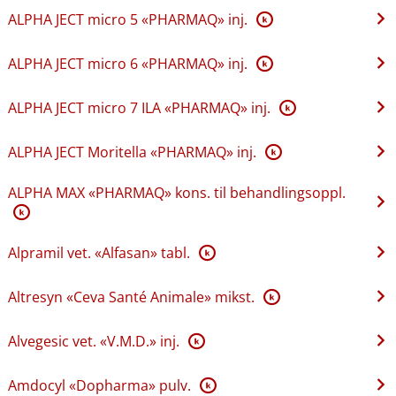
ALPHA JECT micro 5 «PHARMAQ» inj.
K
ALPHA JECT micro 6 «PHARMAQ» inj.
K
ALPHA JECT micro 7 ILA «PHARMAQ» inj.
K
ALPHA JECT Moritella «PHARMAQ» inj.
K
ALPHA MAX «PHARMAQ» kons. til behandlingsoppl.
K
Alpramil vet. «Alfasan» tabl.
K
Altresyn «Ceva Santé Animale» mikst.
K
Alvegesic vet. «V.M.D.» inj.
K
Amdocyl «Dopharma» pulv.
K