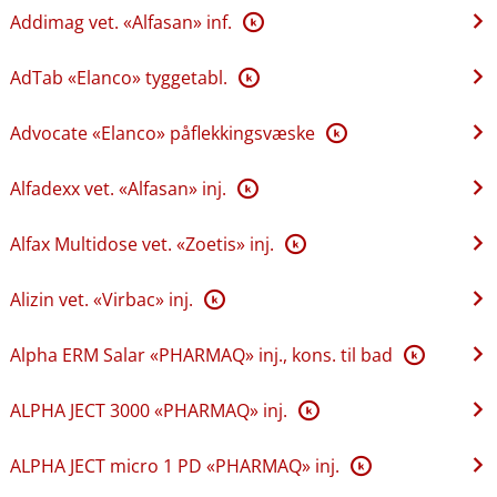
Addimag vet. «Alfasan» inf.
K
AdTab «Elanco» tyggetabl.
K
Advocate «Elanco» påflekkingsvæske
K
Alfadexx vet. «Alfasan» inj.
K
Alfax Multidose vet. «Zoetis» inj.
K
Alizin vet. «Virbac» inj.
K
Alpha ERM Salar «PHARMAQ» inj., kons. til bad
K
ALPHA JECT 3000 «PHARMAQ» inj.
K
ALPHA JECT micro 1 PD «PHARMAQ» inj.
K