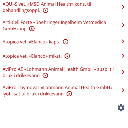
AQUI-S vet. «MSD Animal Health» kons. til
behandlingsoppl.
K
Arti-Cell Forte «Boehringer Ingelheim Vetmedica
GmbH» inj.
K
Atopica vet. «Elanco» kaps.
K
Atopica vet. «Elanco» mikst.
K
AviPro AE «Lohmann Animal Health GmbH» susp. til
bruk i drikkevann
K
AviPro Thymovac «Lohmann Animal Health GmbH»
lyofilisat til bruk i drikkevann
K