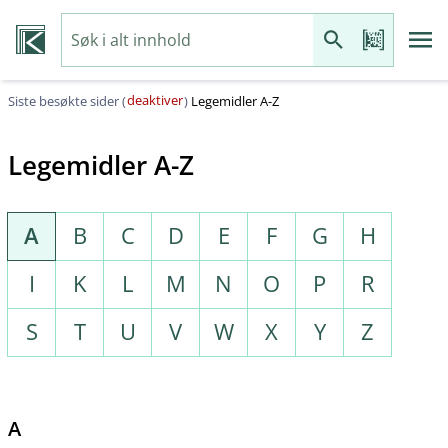
deaktiver
Siste besøkte sider (
)
Legemidler A-Z
Legemidler A-Z
A
B
C
D
E
F
G
H
I
K
L
M
N
O
P
R
S
T
U
V
W
X
Y
Z
A