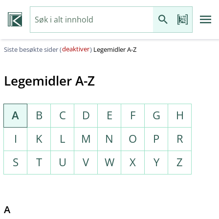
deaktiver
Siste besøkte sider (
)
Legemidler A-Z
Legemidler A-Z
A
B
C
D
E
F
G
H
I
K
L
M
N
O
P
R
S
T
U
V
W
X
Y
Z
A