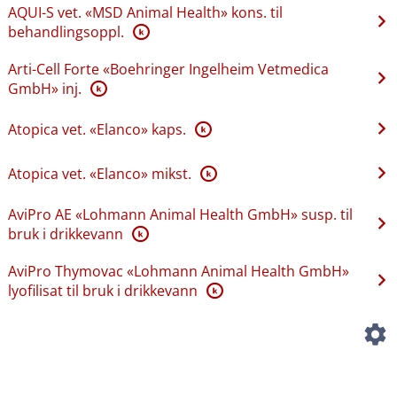
AQUI-S vet. «MSD Animal Health» kons. til
behandlingsoppl.
K
Arti-Cell Forte «Boehringer Ingelheim Vetmedica
GmbH» inj.
K
Atopica vet. «Elanco» kaps.
K
Atopica vet. «Elanco» mikst.
K
AviPro AE «Lohmann Animal Health GmbH» susp. til
bruk i drikkevann
K
AviPro Thymovac «Lohmann Animal Health GmbH»
lyofilisat til bruk i drikkevann
K