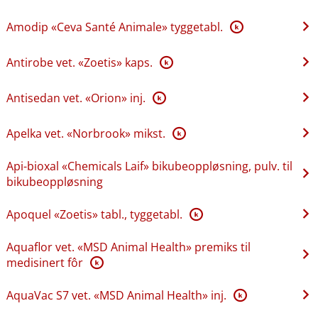
Amodip «Ceva Santé Animale» tyggetabl.
K
Antirobe vet. «Zoetis» kaps.
K
Antisedan vet. «Orion» inj.
K
Apelka vet. «Norbrook» mikst.
K
Api-bioxal «Chemicals Laif» bikubeoppløsning, pulv. til
bikubeoppløsning
Apoquel «Zoetis» tabl., tyggetabl.
K
Aquaflor vet. «MSD Animal Health» premiks til
medisinert fôr
K
AquaVac S7 vet. «MSD Animal Health» inj.
K