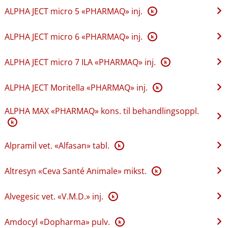
ALPHA JECT micro 5 «PHARMAQ» inj.
K
ALPHA JECT micro 6 «PHARMAQ» inj.
K
ALPHA JECT micro 7 ILA «PHARMAQ» inj.
K
ALPHA JECT Moritella «PHARMAQ» inj.
K
ALPHA MAX «PHARMAQ» kons. til behandlingsoppl.
K
Alpramil vet. «Alfasan» tabl.
K
Altresyn «Ceva Santé Animale» mikst.
K
Alvegesic vet. «V.M.D.» inj.
K
Amdocyl «Dopharma» pulv.
K