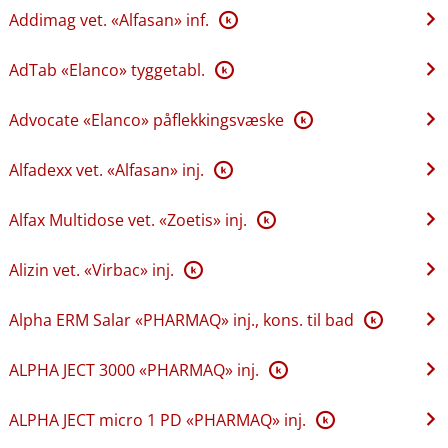
Addimag vet. «Alfasan» inf.
K
AdTab «Elanco» tyggetabl.
K
Advocate «Elanco» påflekkingsvæske
K
Alfadexx vet. «Alfasan» inj.
K
Alfax Multidose vet. «Zoetis» inj.
K
Alizin vet. «Virbac» inj.
K
Alpha ERM Salar «PHARMAQ» inj., kons. til bad
K
ALPHA JECT 3000 «PHARMAQ» inj.
K
ALPHA JECT micro 1 PD «PHARMAQ» inj.
K