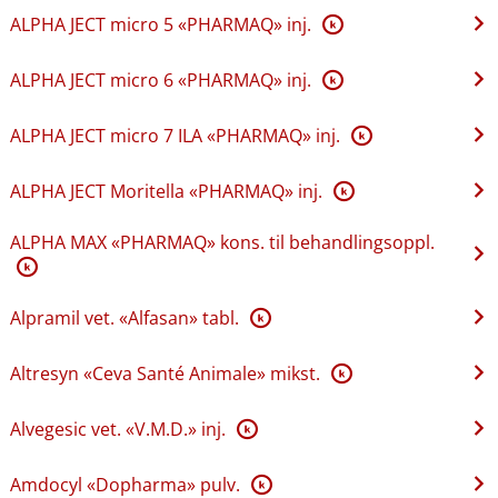
ALPHA JECT micro 5 «PHARMAQ» inj.
K
ALPHA JECT micro 6 «PHARMAQ» inj.
K
ALPHA JECT micro 7 ILA «PHARMAQ» inj.
K
ALPHA JECT Moritella «PHARMAQ» inj.
K
ALPHA MAX «PHARMAQ» kons. til behandlingsoppl.
K
Alpramil vet. «Alfasan» tabl.
K
Altresyn «Ceva Santé Animale» mikst.
K
Alvegesic vet. «V.M.D.» inj.
K
Amdocyl «Dopharma» pulv.
K