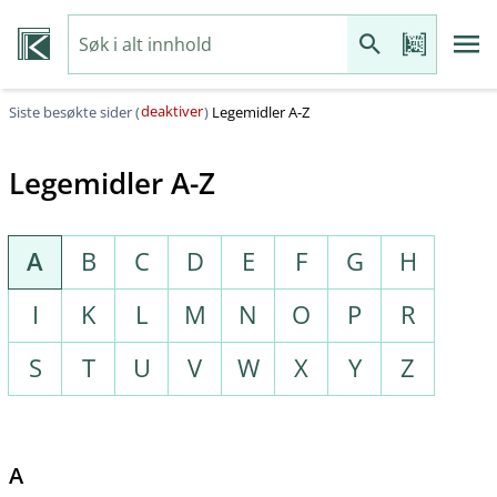
deaktiver
Siste besøkte sider (
)
Legemidler A-Z
Legemidler A-Z
A
B
C
D
E
F
G
H
I
K
L
M
N
O
P
R
S
T
U
V
W
X
Y
Z
A