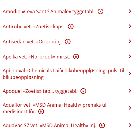
Amodip «Ceva Santé Animale» tyggetabl.
K
Antirobe vet. «Zoetis» kaps.
K
Antisedan vet. «Orion» inj.
K
Apelka vet. «Norbrook» mikst.
K
Api-bioxal «Chemicals Laif» bikubeoppløsning, pulv. til
bikubeoppløsning
Apoquel «Zoetis» tabl., tyggetabl.
K
Aquaflor vet. «MSD Animal Health» premiks til
medisinert fôr
K
AquaVac S7 vet. «MSD Animal Health» inj.
K