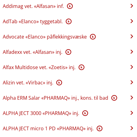
Addimag vet. «Alfasan» inf.
K
AdTab «Elanco» tyggetabl.
K
Advocate «Elanco» påflekkingsvæske
K
Alfadexx vet. «Alfasan» inj.
K
Alfax Multidose vet. «Zoetis» inj.
K
Alizin vet. «Virbac» inj.
K
Alpha ERM Salar «PHARMAQ» inj., kons. til bad
K
ALPHA JECT 3000 «PHARMAQ» inj.
K
ALPHA JECT micro 1 PD «PHARMAQ» inj.
K