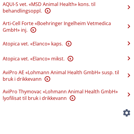
AQUI-S vet. «MSD Animal Health» kons. til
behandlingsoppl.
K
Arti-Cell Forte «Boehringer Ingelheim Vetmedica
GmbH» inj.
K
Atopica vet. «Elanco» kaps.
K
Atopica vet. «Elanco» mikst.
K
AviPro AE «Lohmann Animal Health GmbH» susp. til
bruk i drikkevann
K
AviPro Thymovac «Lohmann Animal Health GmbH»
lyofilisat til bruk i drikkevann
K