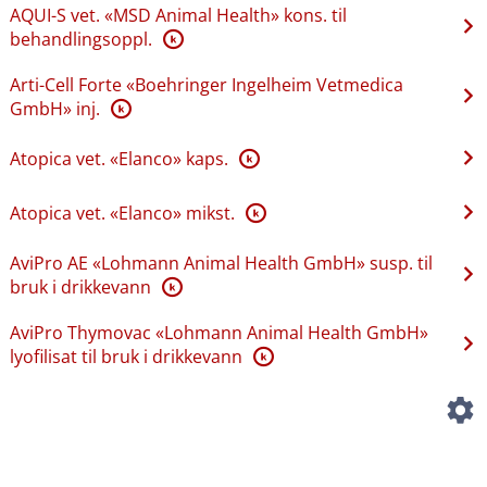
AQUI-S vet. «MSD Animal Health» kons. til
behandlingsoppl.
K
Arti-Cell Forte «Boehringer Ingelheim Vetmedica
GmbH» inj.
K
Atopica vet. «Elanco» kaps.
K
Atopica vet. «Elanco» mikst.
K
AviPro AE «Lohmann Animal Health GmbH» susp. til
bruk i drikkevann
K
AviPro Thymovac «Lohmann Animal Health GmbH»
lyofilisat til bruk i drikkevann
K