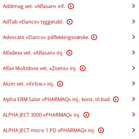
Addimag vet. «Alfasan» inf.
K
AdTab «Elanco» tyggetabl.
K
Advocate «Elanco» påflekkingsvæske
K
Alfadexx vet. «Alfasan» inj.
K
Alfax Multidose vet. «Zoetis» inj.
K
Alizin vet. «Virbac» inj.
K
Alpha ERM Salar «PHARMAQ» inj., kons. til bad
K
ALPHA JECT 3000 «PHARMAQ» inj.
K
ALPHA JECT micro 1 PD «PHARMAQ» inj.
K