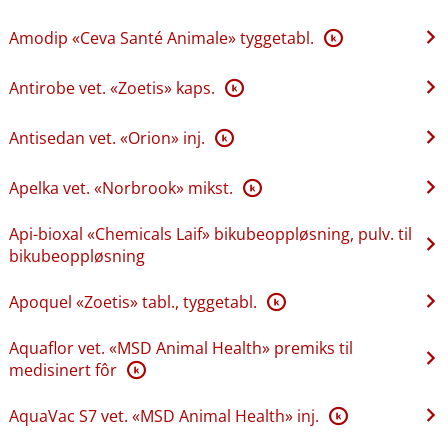
Amodip «Ceva Santé Animale» tyggetabl.
K
Antirobe vet. «Zoetis» kaps.
K
Antisedan vet. «Orion» inj.
K
Apelka vet. «Norbrook» mikst.
K
Api-bioxal «Chemicals Laif» bikubeoppløsning, pulv. til
bikubeoppløsning
Apoquel «Zoetis» tabl., tyggetabl.
K
Aquaflor vet. «MSD Animal Health» premiks til
medisinert fôr
K
AquaVac S7 vet. «MSD Animal Health» inj.
K