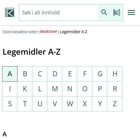
deaktiver
Siste besøkte sider (
)
Legemidler A-Z
Legemidler A-Z
A
B
C
D
E
F
G
H
I
K
L
M
N
O
P
R
S
T
U
V
W
X
Y
Z
A