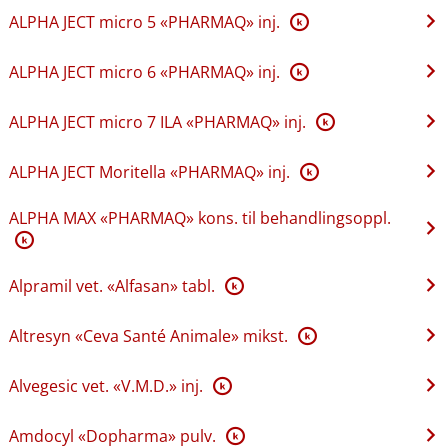
ALPHA JECT micro 5 «PHARMAQ» inj.
K
ALPHA JECT micro 6 «PHARMAQ» inj.
K
ALPHA JECT micro 7 ILA «PHARMAQ» inj.
K
ALPHA JECT Moritella «PHARMAQ» inj.
K
ALPHA MAX «PHARMAQ» kons. til behandlingsoppl.
K
Alpramil vet. «Alfasan» tabl.
K
Altresyn «Ceva Santé Animale» mikst.
K
Alvegesic vet. «V.M.D.» inj.
K
Amdocyl «Dopharma» pulv.
K