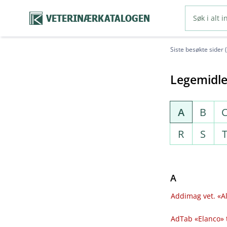
VETERINÆRKATALOGEN
Siste besøkte sider 
Legemidle
A
B
R
S
A
Addimag vet. «Al
AdTab «Elanco» 