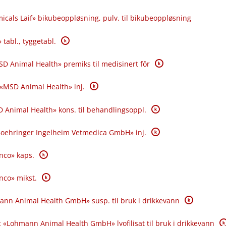
icals Laif» bikubeoppløsning, pulv. til bikubeoppløsning
K
 tabl., tyggetabl.
K
SD Animal Health» premiks til medisinert fôr
K
 «MSD Animal Health» inj.
K
 Animal Health» kons. til behandlingsoppl.
K
«Boehringer Ingelheim Vetmedica GmbH» inj.
K
anco» kaps.
K
anco» mikst.
K
ann Animal Health GmbH» susp. til bruk i drikkevann
K
 «Lohmann Animal Health GmbH» lyofilisat til bruk i drikkevann