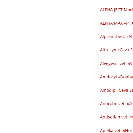
ALPHA JECT Mori
ALPHA MAX «PHA
Alpramil vet. «Al
Altresyn «Ceva 
Alvegesic vet. «V
Amdocyl «Dopha
Amodip «Ceva Sa
Antirobe vet. «Z
Antisedan vet. «
Apelka vet. «Nor