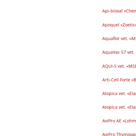
Api-bioxal «Chem
Apoquel «Zoetis»
Aquaflor vet. «M
AquaVac S7 vet.
AQUI-S vet. «MSD
Arti-Cell Forte 
Atopica vet. «El
Atopica vet. «El
AviPro AE «Lohm
AviPro Thymovac