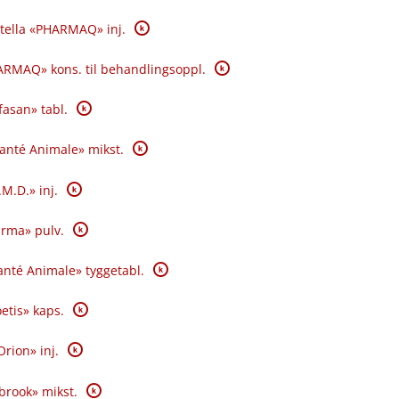
K
tella «PHARMAQ» inj.
K
RMAQ» kons. til behandlingsoppl.
K
fasan» tabl.
K
Santé Animale» mikst.
K
.M.D.» inj.
K
rma» pulv.
K
nté Animale» tyggetabl.
K
oetis» kaps.
K
Orion» inj.
K
brook» mikst.