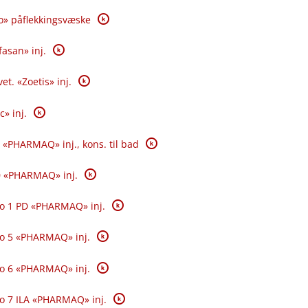
K
o» påflekkingsvæske
K
fasan» inj.
K
et. «Zoetis» inj.
K
c» inj.
K
 «PHARMAQ» inj., kons. til bad
K
0 «PHARMAQ» inj.
K
o 1 PD «PHARMAQ» inj.
K
o 5 «PHARMAQ» inj.
K
o 6 «PHARMAQ» inj.
K
o 7 ILA «PHARMAQ» inj.