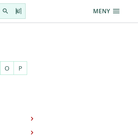
MENY
O
P