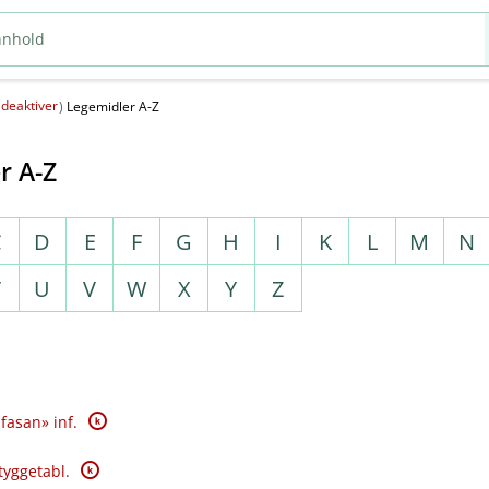
deaktiver
(
)
Legemidler A-Z
r A-Z
C
D
E
F
G
H
I
K
L
M
N
T
U
V
W
X
Y
Z
K
fasan» inf.
K
tyggetabl.