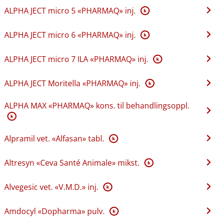
ALPHA JECT micro 5 «PHARMAQ» inj.
K
ALPHA JECT micro 6 «PHARMAQ» inj.
K
ALPHA JECT micro 7 ILA «PHARMAQ» inj.
K
ALPHA JECT Moritella «PHARMAQ» inj.
K
ALPHA MAX «PHARMAQ» kons. til behandlingsoppl.
K
Alpramil vet. «Alfasan» tabl.
K
Altresyn «Ceva Santé Animale» mikst.
K
Alvegesic vet. «V.M.D.» inj.
K
Amdocyl «Dopharma» pulv.
K