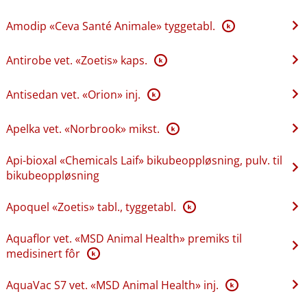
Amodip «Ceva Santé Animale» tyggetabl.
K
Antirobe vet. «Zoetis» kaps.
K
Antisedan vet. «Orion» inj.
K
Apelka vet. «Norbrook» mikst.
K
Api-bioxal «Chemicals Laif» bikubeoppløsning, pulv. til
bikubeoppløsning
Apoquel «Zoetis» tabl., tyggetabl.
K
Aquaflor vet. «MSD Animal Health» premiks til
medisinert fôr
K
AquaVac S7 vet. «MSD Animal Health» inj.
K