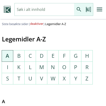
deaktiver
Siste besøkte sider (
)
Legemidler A-Z
Legemidler A-Z
A
B
C
D
E
F
G
H
I
K
L
M
N
O
P
R
S
T
U
V
W
X
Y
Z
A