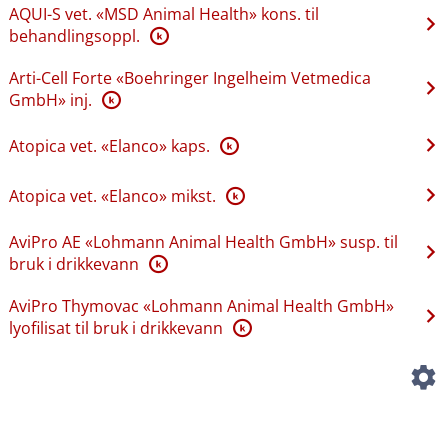
AQUI-S vet. «MSD Animal Health» kons. til
behandlingsoppl.
K
Arti-Cell Forte «Boehringer Ingelheim Vetmedica
GmbH» inj.
K
Atopica vet. «Elanco» kaps.
K
Atopica vet. «Elanco» mikst.
K
AviPro AE «Lohmann Animal Health GmbH» susp. til
bruk i drikkevann
K
AviPro Thymovac «Lohmann Animal Health GmbH»
lyofilisat til bruk i drikkevann
K