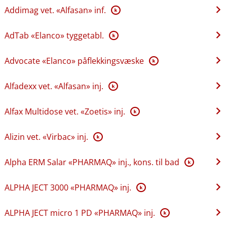
Addimag vet. «Alfasan» inf.
K
AdTab «Elanco» tyggetabl.
K
Advocate «Elanco» påflekkingsvæske
K
Alfadexx vet. «Alfasan» inj.
K
Alfax Multidose vet. «Zoetis» inj.
K
Alizin vet. «Virbac» inj.
K
Alpha ERM Salar «PHARMAQ» inj., kons. til bad
K
ALPHA JECT 3000 «PHARMAQ» inj.
K
ALPHA JECT micro 1 PD «PHARMAQ» inj.
K