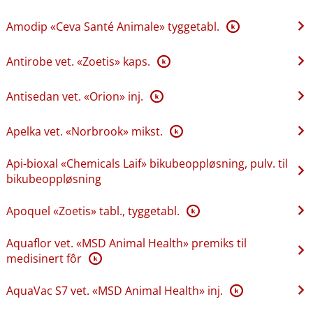
Amodip «Ceva Santé Animale» tyggetabl.
K
Antirobe vet. «Zoetis» kaps.
K
Antisedan vet. «Orion» inj.
K
Apelka vet. «Norbrook» mikst.
K
Api-bioxal «Chemicals Laif» bikubeoppløsning, pulv. til
bikubeoppløsning
Apoquel «Zoetis» tabl., tyggetabl.
K
Aquaflor vet. «MSD Animal Health» premiks til
medisinert fôr
K
AquaVac S7 vet. «MSD Animal Health» inj.
K