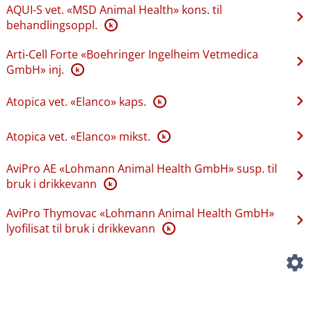
AQUI-S vet. «MSD Animal Health» kons. til
behandlingsoppl.
K
Arti-Cell Forte «Boehringer Ingelheim Vetmedica
GmbH» inj.
K
Atopica vet. «Elanco» kaps.
K
Atopica vet. «Elanco» mikst.
K
AviPro AE «Lohmann Animal Health GmbH» susp. til
bruk i drikkevann
K
AviPro Thymovac «Lohmann Animal Health GmbH»
lyofilisat til bruk i drikkevann
K