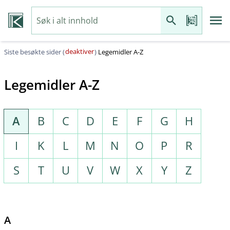
deaktiver
Siste besøkte sider (
)
Legemidler A-Z
Legemidler A-Z
A
B
C
D
E
F
G
H
I
K
L
M
N
O
P
R
S
T
U
V
W
X
Y
Z
A