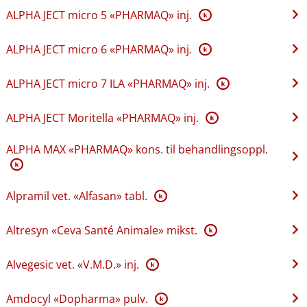
ALPHA JECT micro 5 «PHARMAQ» inj.
K
ALPHA JECT micro 6 «PHARMAQ» inj.
K
ALPHA JECT micro 7 ILA «PHARMAQ» inj.
K
ALPHA JECT Moritella «PHARMAQ» inj.
K
ALPHA MAX «PHARMAQ» kons. til behandlingsoppl.
K
Alpramil vet. «Alfasan» tabl.
K
Altresyn «Ceva Santé Animale» mikst.
K
Alvegesic vet. «V.M.D.» inj.
K
Amdocyl «Dopharma» pulv.
K