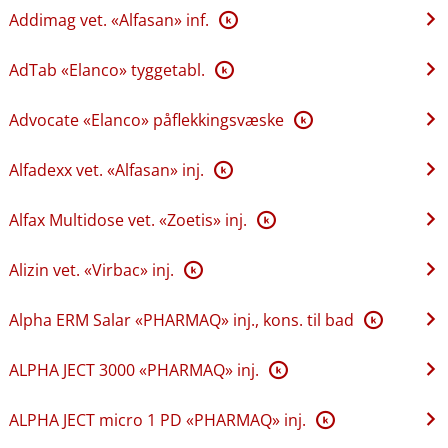
Addimag vet. «Alfasan» inf.
K
AdTab «Elanco» tyggetabl.
K
Advocate «Elanco» påflekkingsvæske
K
Alfadexx vet. «Alfasan» inj.
K
Alfax Multidose vet. «Zoetis» inj.
K
Alizin vet. «Virbac» inj.
K
Alpha ERM Salar «PHARMAQ» inj., kons. til bad
K
ALPHA JECT 3000 «PHARMAQ» inj.
K
ALPHA JECT micro 1 PD «PHARMAQ» inj.
K