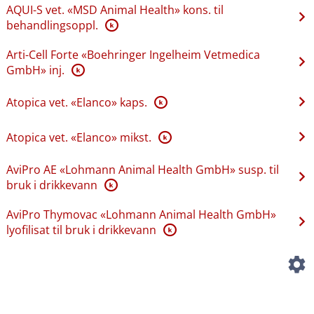
AQUI-S vet. «MSD Animal Health» kons. til
behandlingsoppl.
K
Arti-Cell Forte «Boehringer Ingelheim Vetmedica
GmbH» inj.
K
Atopica vet. «Elanco» kaps.
K
Atopica vet. «Elanco» mikst.
K
AviPro AE «Lohmann Animal Health GmbH» susp. til
bruk i drikkevann
K
AviPro Thymovac «Lohmann Animal Health GmbH»
lyofilisat til bruk i drikkevann
K