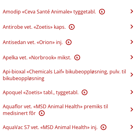
Amodip «Ceva Santé Animale» tyggetabl.
K
Antirobe vet. «Zoetis» kaps.
K
Antisedan vet. «Orion» inj.
K
Apelka vet. «Norbrook» mikst.
K
Api-bioxal «Chemicals Laif» bikubeoppløsning, pulv. til
bikubeoppløsning
Apoquel «Zoetis» tabl., tyggetabl.
K
Aquaflor vet. «MSD Animal Health» premiks til
medisinert fôr
K
AquaVac S7 vet. «MSD Animal Health» inj.
K