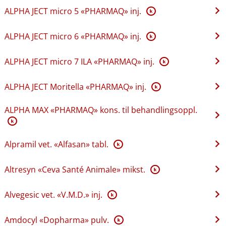
ALPHA JECT micro 5 «PHARMAQ» inj.
K
ALPHA JECT micro 6 «PHARMAQ» inj.
K
ALPHA JECT micro 7 ILA «PHARMAQ» inj.
K
ALPHA JECT Moritella «PHARMAQ» inj.
K
ALPHA MAX «PHARMAQ» kons. til behandlingsoppl.
K
Alpramil vet. «Alfasan» tabl.
K
Altresyn «Ceva Santé Animale» mikst.
K
Alvegesic vet. «V.M.D.» inj.
K
Amdocyl «Dopharma» pulv.
K