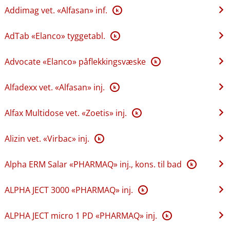
Addimag vet. «Alfasan» inf.
K
AdTab «Elanco» tyggetabl.
K
Advocate «Elanco» påflekkingsvæske
K
Alfadexx vet. «Alfasan» inj.
K
Alfax Multidose vet. «Zoetis» inj.
K
Alizin vet. «Virbac» inj.
K
Alpha ERM Salar «PHARMAQ» inj., kons. til bad
K
ALPHA JECT 3000 «PHARMAQ» inj.
K
ALPHA JECT micro 1 PD «PHARMAQ» inj.
K