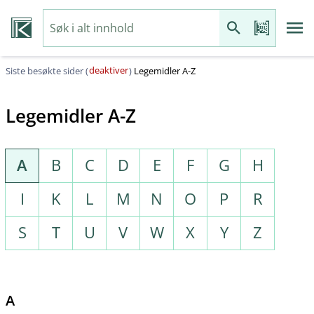
deaktiver
Siste besøkte sider (
)
Legemidler A-Z
Legemidler A-Z
A
B
C
D
E
F
G
H
I
K
L
M
N
O
P
R
S
T
U
V
W
X
Y
Z
A