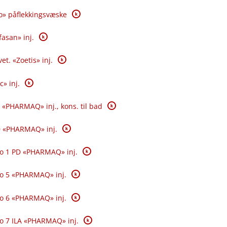
K
o» påflekkingsvæske
K
fasan» inj.
K
et. «Zoetis» inj.
K
c» inj.
K
 «PHARMAQ» inj., kons. til bad
K
0 «PHARMAQ» inj.
K
o 1 PD «PHARMAQ» inj.
K
o 5 «PHARMAQ» inj.
K
o 6 «PHARMAQ» inj.
K
o 7 ILA «PHARMAQ» inj.