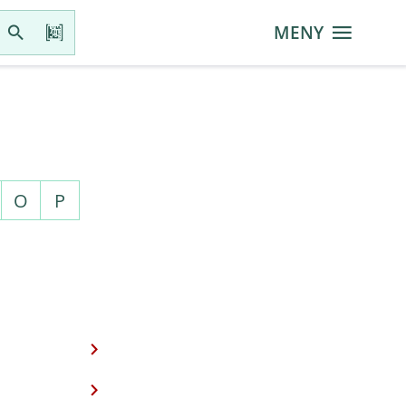
MENY
O
P