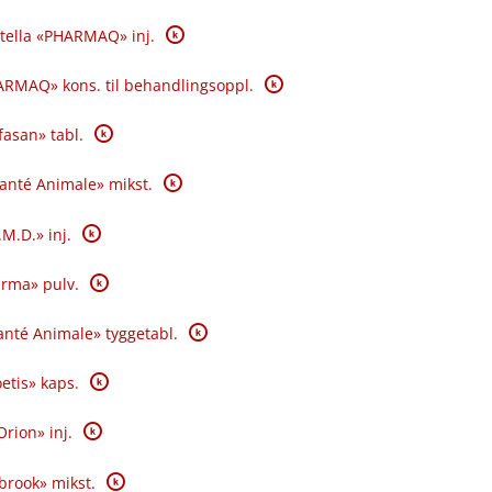
K
tella «PHARMAQ» inj.
K
RMAQ» kons. til behandlingsoppl.
K
fasan» tabl.
K
Santé Animale» mikst.
K
.M.D.» inj.
K
rma» pulv.
K
nté Animale» tyggetabl.
K
oetis» kaps.
K
Orion» inj.
K
brook» mikst.