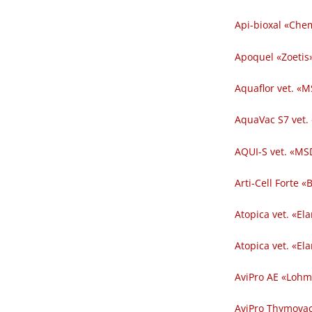
Api-bioxal «Chem
Apoquel «Zoetis»
Aquaflor vet. «M
AquaVac S7 vet.
AQUI-S vet. «MSD
Arti-Cell Forte 
Atopica vet. «El
Atopica vet. «El
AviPro AE «Lohm
AviPro Thymovac