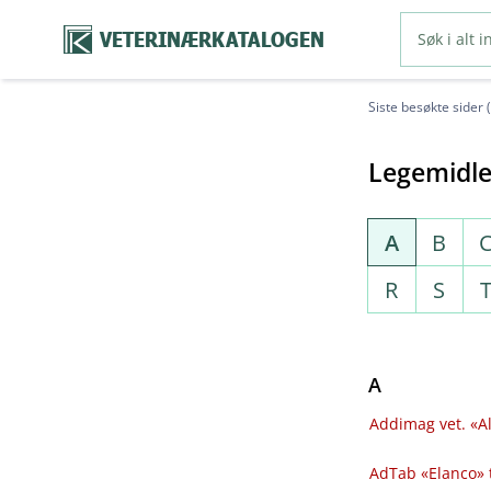
VETERINÆRKATALOGEN
Siste besøkte sider 
Legemidle
A
B
R
S
A
Addimag vet. «Al
AdTab «Elanco» 