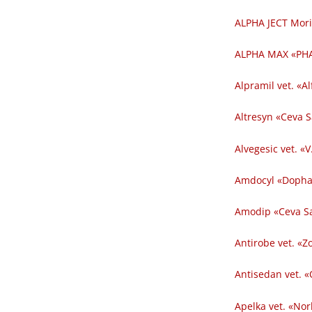
ALPHA JECT Mori
ALPHA MAX «PHA
Alpramil vet. «Al
Altresyn «Ceva 
Alvegesic vet. «V
Amdocyl «Dopha
Amodip «Ceva Sa
Antirobe vet. «Z
Antisedan vet. «
Apelka vet. «Nor