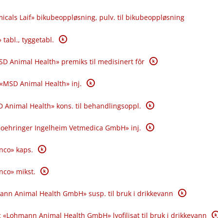
icals Laif» bikubeoppløsning, pulv. til bikubeoppløsning
K
 tabl., tyggetabl.
K
SD Animal Health» premiks til medisinert fôr
K
 «MSD Animal Health» inj.
K
 Animal Health» kons. til behandlingsoppl.
K
«Boehringer Ingelheim Vetmedica GmbH» inj.
K
anco» kaps.
K
anco» mikst.
K
ann Animal Health GmbH» susp. til bruk i drikkevann
K
 «Lohmann Animal Health GmbH» lyofilisat til bruk i drikkevann