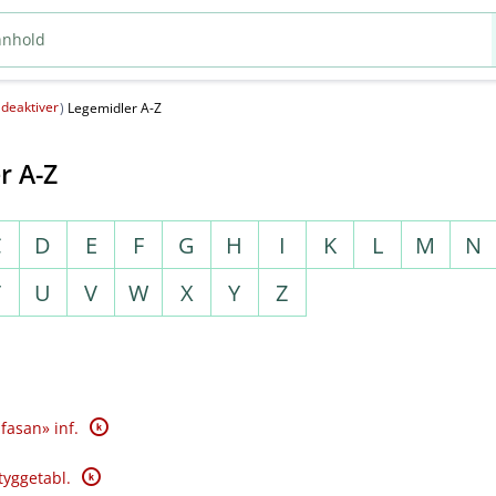
deaktiver
(
)
Legemidler A-Z
r A-Z
C
D
E
F
G
H
I
K
L
M
N
T
U
V
W
X
Y
Z
K
fasan» inf.
K
tyggetabl.