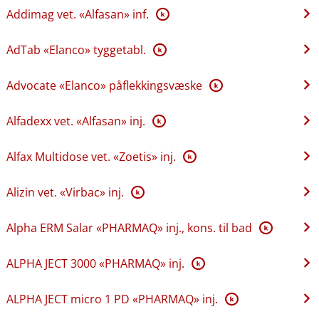
Addimag vet. «Alfasan» inf.
K
AdTab «Elanco» tyggetabl.
K
Advocate «Elanco» påflekkingsvæske
K
Alfadexx vet. «Alfasan» inj.
K
Alfax Multidose vet. «Zoetis» inj.
K
Alizin vet. «Virbac» inj.
K
Alpha ERM Salar «PHARMAQ» inj., kons. til bad
K
ALPHA JECT 3000 «PHARMAQ» inj.
K
ALPHA JECT micro 1 PD «PHARMAQ» inj.
K