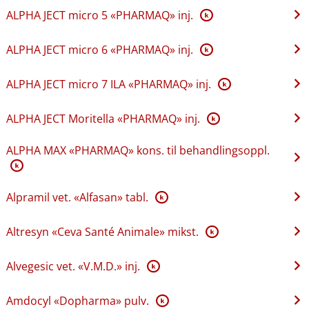
ALPHA JECT micro 5 «PHARMAQ» inj.
K
ALPHA JECT micro 6 «PHARMAQ» inj.
K
ALPHA JECT micro 7 ILA «PHARMAQ» inj.
K
ALPHA JECT Moritella «PHARMAQ» inj.
K
ALPHA MAX «PHARMAQ» kons. til behandlingsoppl.
K
Alpramil vet. «Alfasan» tabl.
K
Altresyn «Ceva Santé Animale» mikst.
K
Alvegesic vet. «V.M.D.» inj.
K
Amdocyl «Dopharma» pulv.
K