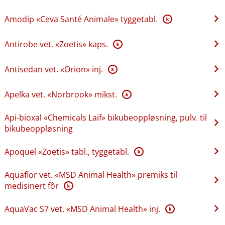
Amodip «Ceva Santé Animale» tyggetabl.
K
Antirobe vet. «Zoetis» kaps.
K
Antisedan vet. «Orion» inj.
K
Apelka vet. «Norbrook» mikst.
K
Api-bioxal «Chemicals Laif» bikubeoppløsning, pulv. til
bikubeoppløsning
Apoquel «Zoetis» tabl., tyggetabl.
K
Aquaflor vet. «MSD Animal Health» premiks til
medisinert fôr
K
AquaVac S7 vet. «MSD Animal Health» inj.
K