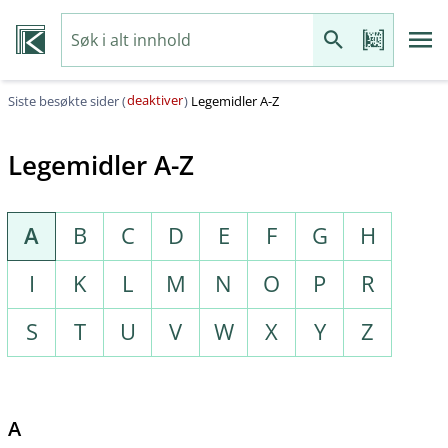
deaktiver
Siste besøkte sider (
)
Legemidler A-Z
Legemidler A-Z
A
B
C
D
E
F
G
H
I
K
L
M
N
O
P
R
S
T
U
V
W
X
Y
Z
A