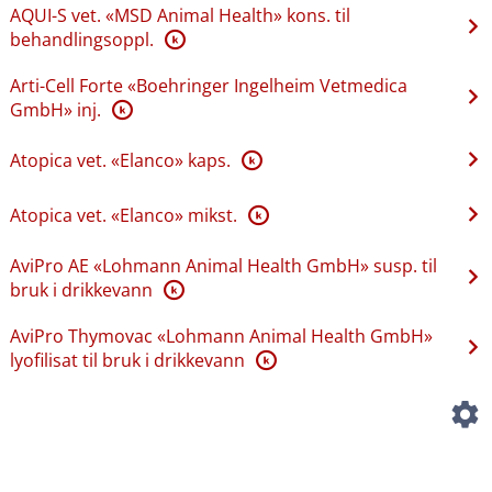
AQUI-S vet. «MSD Animal Health» kons. til
behandlingsoppl.
K
Arti-Cell Forte «Boehringer Ingelheim Vetmedica
GmbH» inj.
K
Atopica vet. «Elanco» kaps.
K
Atopica vet. «Elanco» mikst.
K
AviPro AE «Lohmann Animal Health GmbH» susp. til
bruk i drikkevann
K
AviPro Thymovac «Lohmann Animal Health GmbH»
lyofilisat til bruk i drikkevann
K