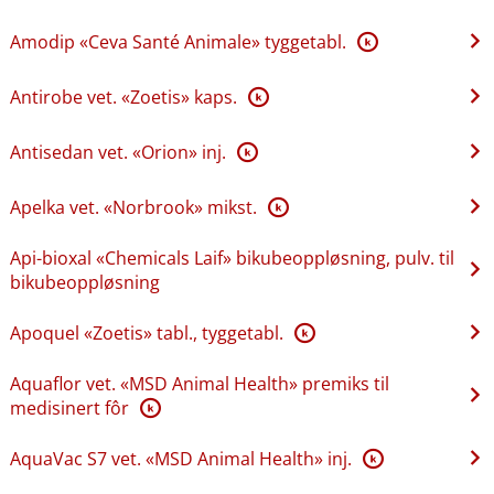
Amodip «Ceva Santé Animale» tyggetabl.
K
Antirobe vet. «Zoetis» kaps.
K
Antisedan vet. «Orion» inj.
K
Apelka vet. «Norbrook» mikst.
K
Api-bioxal «Chemicals Laif» bikubeoppløsning, pulv. til
bikubeoppløsning
Apoquel «Zoetis» tabl., tyggetabl.
K
Aquaflor vet. «MSD Animal Health» premiks til
medisinert fôr
K
AquaVac S7 vet. «MSD Animal Health» inj.
K