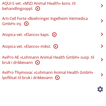
AQUI-S vet. «MSD Animal Health» kons. til
behandlingsoppl.
K
Arti-Cell Forte «Boehringer Ingelheim Vetmedica
GmbH» inj.
K
Atopica vet. «Elanco» kaps.
K
Atopica vet. «Elanco» mikst.
K
AviPro AE «Lohmann Animal Health GmbH» susp. til
bruk i drikkevann
K
AviPro Thymovac «Lohmann Animal Health GmbH»
lyofilisat til bruk i drikkevann
K