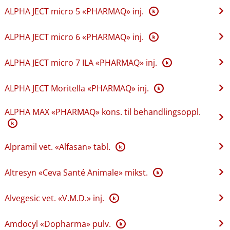
ALPHA JECT micro 5 «PHARMAQ» inj.
K
ALPHA JECT micro 6 «PHARMAQ» inj.
K
ALPHA JECT micro 7 ILA «PHARMAQ» inj.
K
ALPHA JECT Moritella «PHARMAQ» inj.
K
ALPHA MAX «PHARMAQ» kons. til behandlingsoppl.
K
Alpramil vet. «Alfasan» tabl.
K
Altresyn «Ceva Santé Animale» mikst.
K
Alvegesic vet. «V.M.D.» inj.
K
Amdocyl «Dopharma» pulv.
K