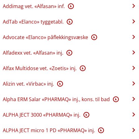
Addimag vet. «Alfasan» inf.
K
AdTab «Elanco» tyggetabl.
K
Advocate «Elanco» påflekkingsvæske
K
Alfadexx vet. «Alfasan» inj.
K
Alfax Multidose vet. «Zoetis» inj.
K
Alizin vet. «Virbac» inj.
K
Alpha ERM Salar «PHARMAQ» inj., kons. til bad
K
ALPHA JECT 3000 «PHARMAQ» inj.
K
ALPHA JECT micro 1 PD «PHARMAQ» inj.
K