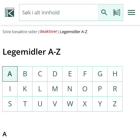
deaktiver
Siste besøkte sider (
)
Legemidler A-Z
Legemidler A-Z
A
B
C
D
E
F
G
H
I
K
L
M
N
O
P
R
S
T
U
V
W
X
Y
Z
A