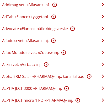
Addimag vet. «Alfasan» inf.
K
AdTab «Elanco» tyggetabl.
K
Advocate «Elanco» påflekkingsvæske
K
Alfadexx vet. «Alfasan» inj.
K
Alfax Multidose vet. «Zoetis» inj.
K
Alizin vet. «Virbac» inj.
K
Alpha ERM Salar «PHARMAQ» inj., kons. til bad
K
ALPHA JECT 3000 «PHARMAQ» inj.
K
ALPHA JECT micro 1 PD «PHARMAQ» inj.
K