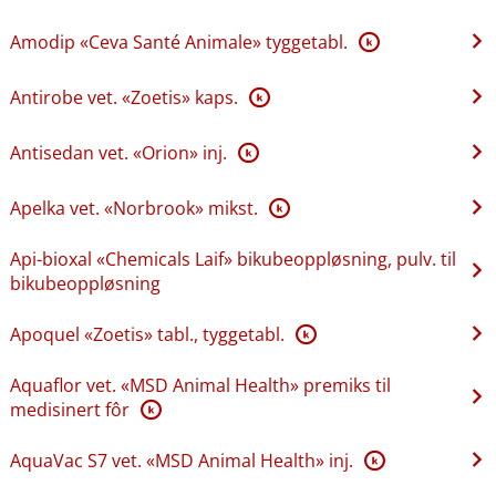
Amodip «Ceva Santé Animale» tyggetabl.
K
Antirobe vet. «Zoetis» kaps.
K
Antisedan vet. «Orion» inj.
K
Apelka vet. «Norbrook» mikst.
K
Api-bioxal «Chemicals Laif» bikubeoppløsning, pulv. til
bikubeoppløsning
Apoquel «Zoetis» tabl., tyggetabl.
K
Aquaflor vet. «MSD Animal Health» premiks til
medisinert fôr
K
AquaVac S7 vet. «MSD Animal Health» inj.
K