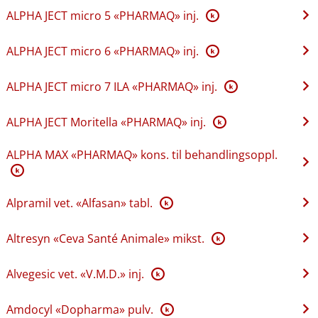
ALPHA JECT micro 5 «PHARMAQ» inj.
K
ALPHA JECT micro 6 «PHARMAQ» inj.
K
ALPHA JECT micro 7 ILA «PHARMAQ» inj.
K
ALPHA JECT Moritella «PHARMAQ» inj.
K
ALPHA MAX «PHARMAQ» kons. til behandlingsoppl.
K
Alpramil vet. «Alfasan» tabl.
K
Altresyn «Ceva Santé Animale» mikst.
K
Alvegesic vet. «V.M.D.» inj.
K
Amdocyl «Dopharma» pulv.
K