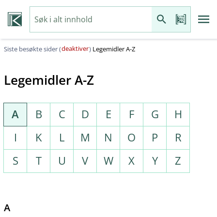
deaktiver
Siste besøkte sider (
)
Legemidler A-Z
Legemidler A-Z
A
B
C
D
E
F
G
H
I
K
L
M
N
O
P
R
S
T
U
V
W
X
Y
Z
A