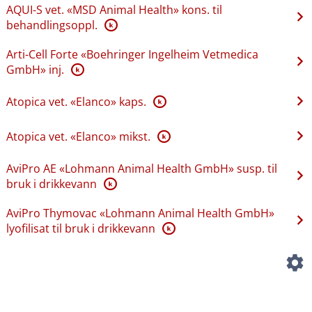
AQUI-S vet. «MSD Animal Health» kons. til
behandlingsoppl.
K
Arti-Cell Forte «Boehringer Ingelheim Vetmedica
GmbH» inj.
K
Atopica vet. «Elanco» kaps.
K
Atopica vet. «Elanco» mikst.
K
AviPro AE «Lohmann Animal Health GmbH» susp. til
bruk i drikkevann
K
AviPro Thymovac «Lohmann Animal Health GmbH»
lyofilisat til bruk i drikkevann
K