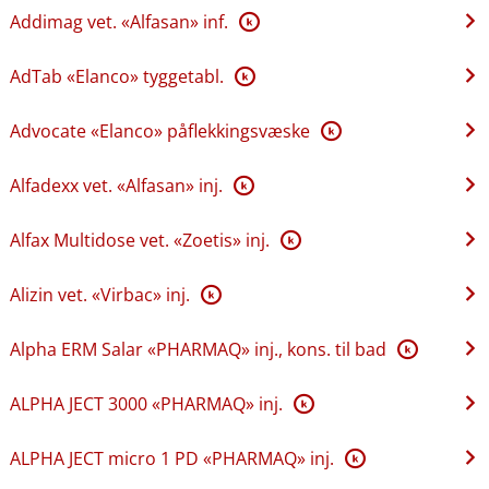
Addimag vet. «Alfasan» inf.
K
AdTab «Elanco» tyggetabl.
K
Advocate «Elanco» påflekkingsvæske
K
Alfadexx vet. «Alfasan» inj.
K
Alfax Multidose vet. «Zoetis» inj.
K
Alizin vet. «Virbac» inj.
K
Alpha ERM Salar «PHARMAQ» inj., kons. til bad
K
ALPHA JECT 3000 «PHARMAQ» inj.
K
ALPHA JECT micro 1 PD «PHARMAQ» inj.
K