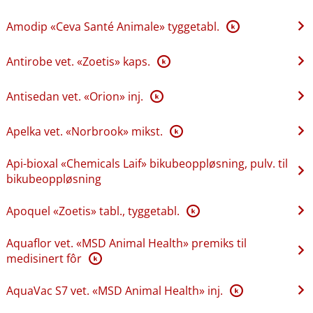
Amodip «Ceva Santé Animale» tyggetabl.
K
Antirobe vet. «Zoetis» kaps.
K
Antisedan vet. «Orion» inj.
K
Apelka vet. «Norbrook» mikst.
K
Api-bioxal «Chemicals Laif» bikubeoppløsning, pulv. til
bikubeoppløsning
Apoquel «Zoetis» tabl., tyggetabl.
K
Aquaflor vet. «MSD Animal Health» premiks til
medisinert fôr
K
AquaVac S7 vet. «MSD Animal Health» inj.
K