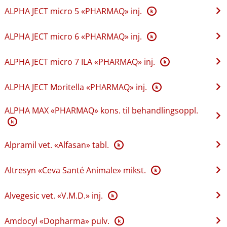
ALPHA JECT micro 5 «PHARMAQ» inj.
K
ALPHA JECT micro 6 «PHARMAQ» inj.
K
ALPHA JECT micro 7 ILA «PHARMAQ» inj.
K
ALPHA JECT Moritella «PHARMAQ» inj.
K
ALPHA MAX «PHARMAQ» kons. til behandlingsoppl.
K
Alpramil vet. «Alfasan» tabl.
K
Altresyn «Ceva Santé Animale» mikst.
K
Alvegesic vet. «V.M.D.» inj.
K
Amdocyl «Dopharma» pulv.
K