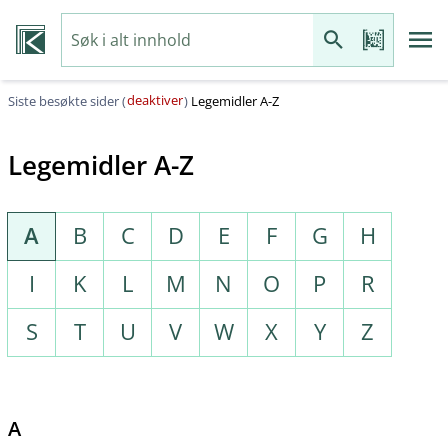
deaktiver
Siste besøkte sider (
)
Legemidler A-Z
Legemidler A-Z
A
B
C
D
E
F
G
H
I
K
L
M
N
O
P
R
S
T
U
V
W
X
Y
Z
A