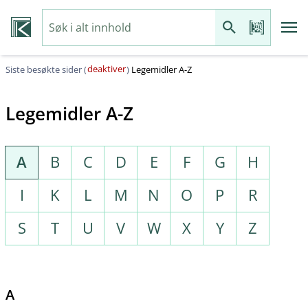
deaktiver
Siste besøkte sider (
)
Legemidler A-Z
Legemidler A-Z
A
B
C
D
E
F
G
H
I
K
L
M
N
O
P
R
S
T
U
V
W
X
Y
Z
A