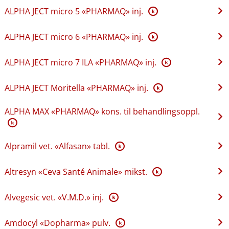
ALPHA JECT micro 5 «PHARMAQ» inj.
K
ALPHA JECT micro 6 «PHARMAQ» inj.
K
ALPHA JECT micro 7 ILA «PHARMAQ» inj.
K
ALPHA JECT Moritella «PHARMAQ» inj.
K
ALPHA MAX «PHARMAQ» kons. til behandlingsoppl.
K
Alpramil vet. «Alfasan» tabl.
K
Altresyn «Ceva Santé Animale» mikst.
K
Alvegesic vet. «V.M.D.» inj.
K
Amdocyl «Dopharma» pulv.
K