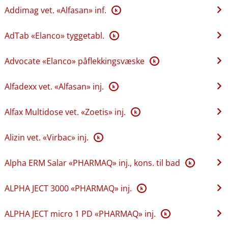
Addimag vet. «Alfasan» inf.
K
AdTab «Elanco» tyggetabl.
K
Advocate «Elanco» påflekkingsvæske
K
Alfadexx vet. «Alfasan» inj.
K
Alfax Multidose vet. «Zoetis» inj.
K
Alizin vet. «Virbac» inj.
K
Alpha ERM Salar «PHARMAQ» inj., kons. til bad
K
ALPHA JECT 3000 «PHARMAQ» inj.
K
ALPHA JECT micro 1 PD «PHARMAQ» inj.
K