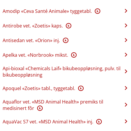
Amodip «Ceva Santé Animale» tyggetabl.
K
Antirobe vet. «Zoetis» kaps.
K
Antisedan vet. «Orion» inj.
K
Apelka vet. «Norbrook» mikst.
K
Api-bioxal «Chemicals Laif» bikubeoppløsning, pulv. til
bikubeoppløsning
Apoquel «Zoetis» tabl., tyggetabl.
K
Aquaflor vet. «MSD Animal Health» premiks til
medisinert fôr
K
AquaVac S7 vet. «MSD Animal Health» inj.
K