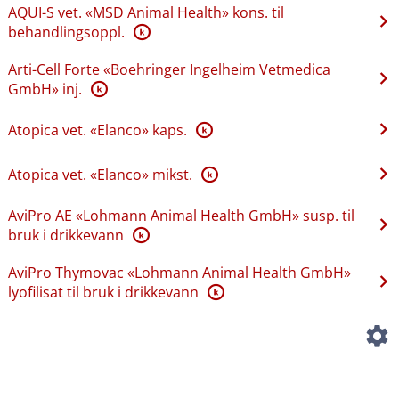
AQUI-S vet. «MSD Animal Health» kons. til
behandlingsoppl.
K
Arti-Cell Forte «Boehringer Ingelheim Vetmedica
GmbH» inj.
K
Atopica vet. «Elanco» kaps.
K
Atopica vet. «Elanco» mikst.
K
AviPro AE «Lohmann Animal Health GmbH» susp. til
bruk i drikkevann
K
AviPro Thymovac «Lohmann Animal Health GmbH»
lyofilisat til bruk i drikkevann
K