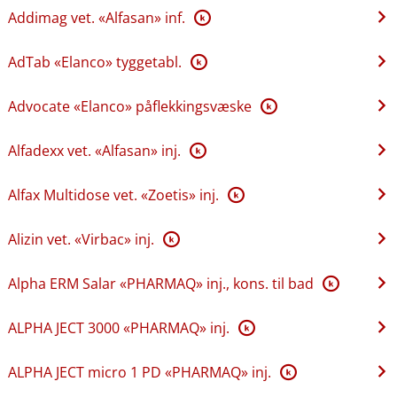
Addimag vet. «Alfasan» inf.
K
AdTab «Elanco» tyggetabl.
K
Advocate «Elanco» påflekkingsvæske
K
Alfadexx vet. «Alfasan» inj.
K
Alfax Multidose vet. «Zoetis» inj.
K
Alizin vet. «Virbac» inj.
K
Alpha ERM Salar «PHARMAQ» inj., kons. til bad
K
ALPHA JECT 3000 «PHARMAQ» inj.
K
ALPHA JECT micro 1 PD «PHARMAQ» inj.
K