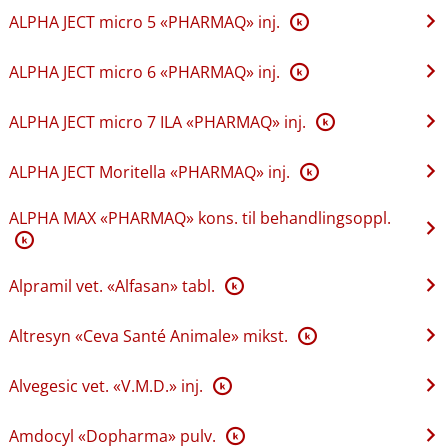
ALPHA JECT micro 5 «PHARMAQ» inj.
K
ALPHA JECT micro 6 «PHARMAQ» inj.
K
ALPHA JECT micro 7 ILA «PHARMAQ» inj.
K
ALPHA JECT Moritella «PHARMAQ» inj.
K
ALPHA MAX «PHARMAQ» kons. til behandlingsoppl.
K
Alpramil vet. «Alfasan» tabl.
K
Altresyn «Ceva Santé Animale» mikst.
K
Alvegesic vet. «V.M.D.» inj.
K
Amdocyl «Dopharma» pulv.
K