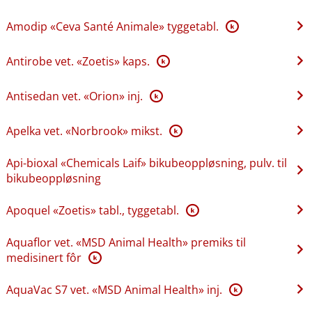
Amodip «Ceva Santé Animale» tyggetabl.
K
Antirobe vet. «Zoetis» kaps.
K
Antisedan vet. «Orion» inj.
K
Apelka vet. «Norbrook» mikst.
K
Api-bioxal «Chemicals Laif» bikubeoppløsning, pulv. til
bikubeoppløsning
Apoquel «Zoetis» tabl., tyggetabl.
K
Aquaflor vet. «MSD Animal Health» premiks til
medisinert fôr
K
AquaVac S7 vet. «MSD Animal Health» inj.
K