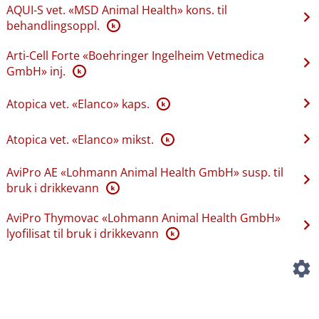
AQUI-S vet. «MSD Animal Health» kons. til
behandlingsoppl.
K
Arti-Cell Forte «Boehringer Ingelheim Vetmedica
GmbH» inj.
K
Atopica vet. «Elanco» kaps.
K
Atopica vet. «Elanco» mikst.
K
AviPro AE «Lohmann Animal Health GmbH» susp. til
bruk i drikkevann
K
AviPro Thymovac «Lohmann Animal Health GmbH»
lyofilisat til bruk i drikkevann
K