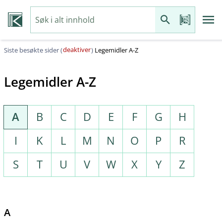
deaktiver
Siste besøkte sider (
)
Legemidler A-Z
Legemidler A-Z
A
B
C
D
E
F
G
H
I
K
L
M
N
O
P
R
S
T
U
V
W
X
Y
Z
A