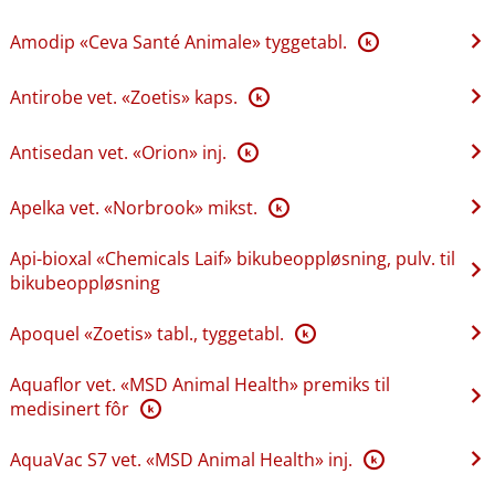
Amodip «Ceva Santé Animale» tyggetabl.
K
Antirobe vet. «Zoetis» kaps.
K
Antisedan vet. «Orion» inj.
K
Apelka vet. «Norbrook» mikst.
K
Api-bioxal «Chemicals Laif» bikubeoppløsning, pulv. til
bikubeoppløsning
Apoquel «Zoetis» tabl., tyggetabl.
K
Aquaflor vet. «MSD Animal Health» premiks til
medisinert fôr
K
AquaVac S7 vet. «MSD Animal Health» inj.
K