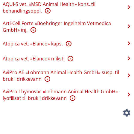
AQUI-S vet. «MSD Animal Health» kons. til
behandlingsoppl.
K
Arti-Cell Forte «Boehringer Ingelheim Vetmedica
GmbH» inj.
K
Atopica vet. «Elanco» kaps.
K
Atopica vet. «Elanco» mikst.
K
AviPro AE «Lohmann Animal Health GmbH» susp. til
bruk i drikkevann
K
AviPro Thymovac «Lohmann Animal Health GmbH»
lyofilisat til bruk i drikkevann
K