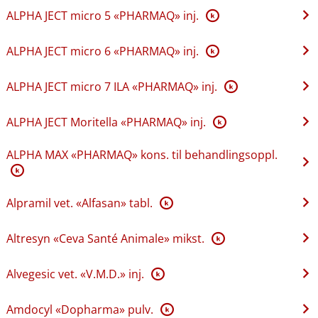
ALPHA JECT micro 5 «PHARMAQ» inj.
K
ALPHA JECT micro 6 «PHARMAQ» inj.
K
ALPHA JECT micro 7 ILA «PHARMAQ» inj.
K
ALPHA JECT Moritella «PHARMAQ» inj.
K
ALPHA MAX «PHARMAQ» kons. til behandlingsoppl.
K
Alpramil vet. «Alfasan» tabl.
K
Altresyn «Ceva Santé Animale» mikst.
K
Alvegesic vet. «V.M.D.» inj.
K
Amdocyl «Dopharma» pulv.
K