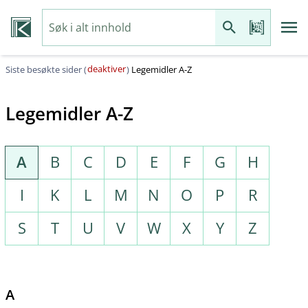
deaktiver
Siste besøkte sider (
)
Legemidler A-Z
Legemidler A-Z
A
B
C
D
E
F
G
H
I
K
L
M
N
O
P
R
S
T
U
V
W
X
Y
Z
A