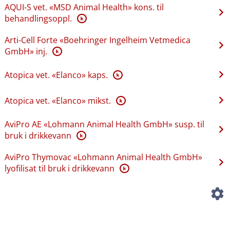
AQUI-S vet. «MSD Animal Health» kons. til
behandlingsoppl.
K
Arti-Cell Forte «Boehringer Ingelheim Vetmedica
GmbH» inj.
K
Atopica vet. «Elanco» kaps.
K
Atopica vet. «Elanco» mikst.
K
AviPro AE «Lohmann Animal Health GmbH» susp. til
bruk i drikkevann
K
AviPro Thymovac «Lohmann Animal Health GmbH»
lyofilisat til bruk i drikkevann
K