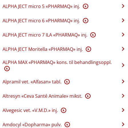
ALPHA JECT micro 5 «PHARMAQ» inj.
K
ALPHA JECT micro 6 «PHARMAQ» inj.
K
ALPHA JECT micro 7 ILA «PHARMAQ» inj.
K
ALPHA JECT Moritella «PHARMAQ» inj.
K
ALPHA MAX «PHARMAQ» kons. til behandlingsoppl.
K
Alpramil vet. «Alfasan» tabl.
K
Altresyn «Ceva Santé Animale» mikst.
K
Alvegesic vet. «V.M.D.» inj.
K
Amdocyl «Dopharma» pulv.
K