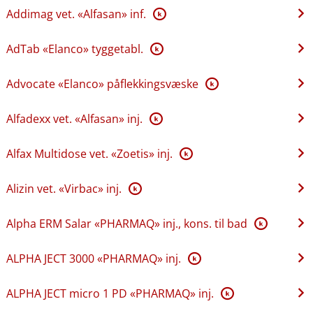
Addimag vet. «Alfasan» inf.
K
AdTab «Elanco» tyggetabl.
K
Advocate «Elanco» påflekkingsvæske
K
Alfadexx vet. «Alfasan» inj.
K
Alfax Multidose vet. «Zoetis» inj.
K
Alizin vet. «Virbac» inj.
K
Alpha ERM Salar «PHARMAQ» inj., kons. til bad
K
ALPHA JECT 3000 «PHARMAQ» inj.
K
ALPHA JECT micro 1 PD «PHARMAQ» inj.
K