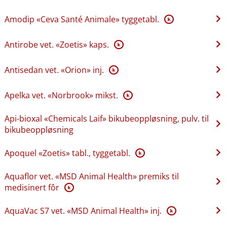
Amodip «Ceva Santé Animale» tyggetabl.
K
Antirobe vet. «Zoetis» kaps.
K
Antisedan vet. «Orion» inj.
K
Apelka vet. «Norbrook» mikst.
K
Api-bioxal «Chemicals Laif» bikubeoppløsning, pulv. til
bikubeoppløsning
Apoquel «Zoetis» tabl., tyggetabl.
K
Aquaflor vet. «MSD Animal Health» premiks til
medisinert fôr
K
AquaVac S7 vet. «MSD Animal Health» inj.
K