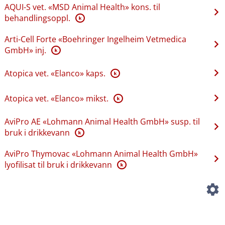
AQUI-S vet. «MSD Animal Health» kons. til
behandlingsoppl.
K
Arti-Cell Forte «Boehringer Ingelheim Vetmedica
GmbH» inj.
K
Atopica vet. «Elanco» kaps.
K
Atopica vet. «Elanco» mikst.
K
AviPro AE «Lohmann Animal Health GmbH» susp. til
bruk i drikkevann
K
AviPro Thymovac «Lohmann Animal Health GmbH»
lyofilisat til bruk i drikkevann
K