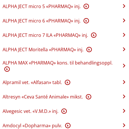
ALPHA JECT micro 5 «PHARMAQ» inj.
K
ALPHA JECT micro 6 «PHARMAQ» inj.
K
ALPHA JECT micro 7 ILA «PHARMAQ» inj.
K
ALPHA JECT Moritella «PHARMAQ» inj.
K
ALPHA MAX «PHARMAQ» kons. til behandlingsoppl.
K
Alpramil vet. «Alfasan» tabl.
K
Altresyn «Ceva Santé Animale» mikst.
K
Alvegesic vet. «V.M.D.» inj.
K
Amdocyl «Dopharma» pulv.
K