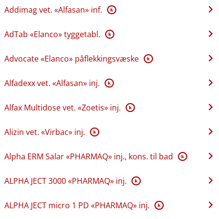
Addimag vet. «Alfasan» inf.
K
AdTab «Elanco» tyggetabl.
K
Advocate «Elanco» påflekkingsvæske
K
Alfadexx vet. «Alfasan» inj.
K
Alfax Multidose vet. «Zoetis» inj.
K
Alizin vet. «Virbac» inj.
K
Alpha ERM Salar «PHARMAQ» inj., kons. til bad
K
ALPHA JECT 3000 «PHARMAQ» inj.
K
ALPHA JECT micro 1 PD «PHARMAQ» inj.
K