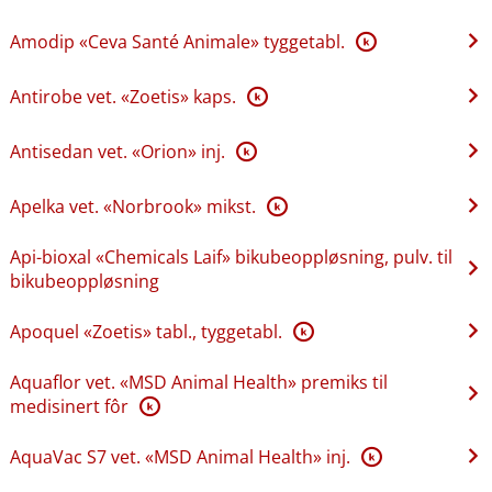
Amodip «Ceva Santé Animale» tyggetabl.
K
Antirobe vet. «Zoetis» kaps.
K
Antisedan vet. «Orion» inj.
K
Apelka vet. «Norbrook» mikst.
K
Api-bioxal «Chemicals Laif» bikubeoppløsning, pulv. til
bikubeoppløsning
Apoquel «Zoetis» tabl., tyggetabl.
K
Aquaflor vet. «MSD Animal Health» premiks til
medisinert fôr
K
AquaVac S7 vet. «MSD Animal Health» inj.
K