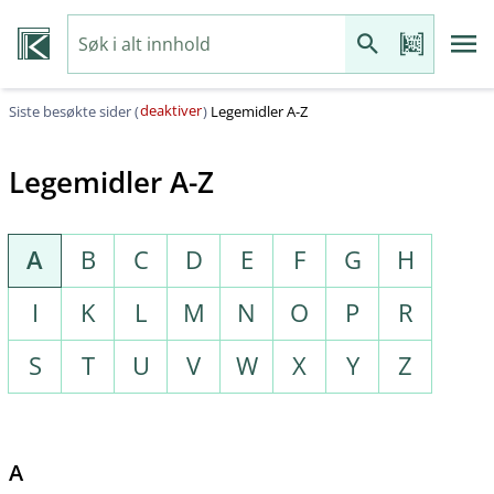
deaktiver
Siste besøkte sider (
)
Legemidler A-Z
Legemidler A-Z
A
B
C
D
E
F
G
H
I
K
L
M
N
O
P
R
S
T
U
V
W
X
Y
Z
A