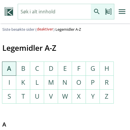
deaktiver
Siste besøkte sider (
)
Legemidler A-Z
Legemidler A-Z
A
B
C
D
E
F
G
H
I
K
L
M
N
O
P
R
S
T
U
V
W
X
Y
Z
A