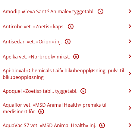
Amodip «Ceva Santé Animale» tyggetabl.
K
Antirobe vet. «Zoetis» kaps.
K
Antisedan vet. «Orion» inj.
K
Apelka vet. «Norbrook» mikst.
K
Api-bioxal «Chemicals Laif» bikubeoppløsning, pulv. til
bikubeoppløsning
Apoquel «Zoetis» tabl., tyggetabl.
K
Aquaflor vet. «MSD Animal Health» premiks til
medisinert fôr
K
AquaVac S7 vet. «MSD Animal Health» inj.
K