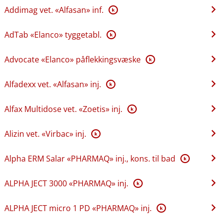
Addimag vet. «Alfasan» inf.
K
AdTab «Elanco» tyggetabl.
K
Advocate «Elanco» påflekkingsvæske
K
Alfadexx vet. «Alfasan» inj.
K
Alfax Multidose vet. «Zoetis» inj.
K
Alizin vet. «Virbac» inj.
K
Alpha ERM Salar «PHARMAQ» inj., kons. til bad
K
ALPHA JECT 3000 «PHARMAQ» inj.
K
ALPHA JECT micro 1 PD «PHARMAQ» inj.
K