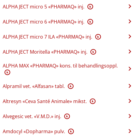
ALPHA JECT micro 5 «PHARMAQ» inj.
K
ALPHA JECT micro 6 «PHARMAQ» inj.
K
ALPHA JECT micro 7 ILA «PHARMAQ» inj.
K
ALPHA JECT Moritella «PHARMAQ» inj.
K
ALPHA MAX «PHARMAQ» kons. til behandlingsoppl.
K
Alpramil vet. «Alfasan» tabl.
K
Altresyn «Ceva Santé Animale» mikst.
K
Alvegesic vet. «V.M.D.» inj.
K
Amdocyl «Dopharma» pulv.
K