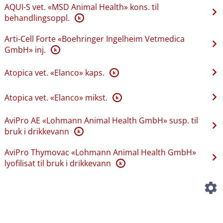
AQUI-S vet. «MSD Animal Health» kons. til
behandlingsoppl.
K
Arti-Cell Forte «Boehringer Ingelheim Vetmedica
GmbH» inj.
K
Atopica vet. «Elanco» kaps.
K
Atopica vet. «Elanco» mikst.
K
AviPro AE «Lohmann Animal Health GmbH» susp. til
bruk i drikkevann
K
AviPro Thymovac «Lohmann Animal Health GmbH»
lyofilisat til bruk i drikkevann
K