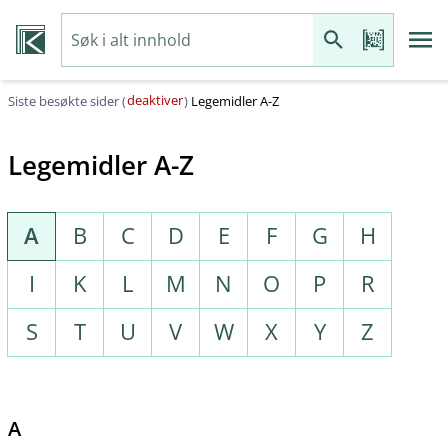
deaktiver
Siste besøkte sider (
)
Legemidler A-Z
Legemidler A-Z
A
B
C
D
E
F
G
H
I
K
L
M
N
O
P
R
S
T
U
V
W
X
Y
Z
A