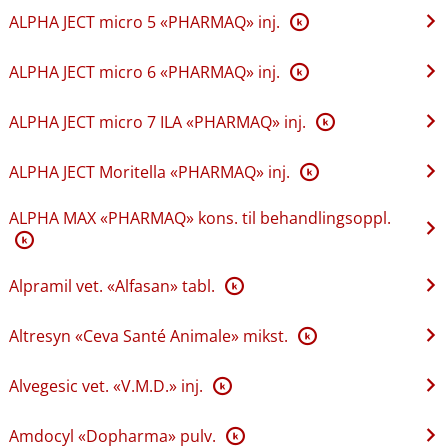
ALPHA JECT micro 5 «PHARMAQ» inj.
K
ALPHA JECT micro 6 «PHARMAQ» inj.
K
ALPHA JECT micro 7 ILA «PHARMAQ» inj.
K
ALPHA JECT Moritella «PHARMAQ» inj.
K
ALPHA MAX «PHARMAQ» kons. til behandlingsoppl.
K
Alpramil vet. «Alfasan» tabl.
K
Altresyn «Ceva Santé Animale» mikst.
K
Alvegesic vet. «V.M.D.» inj.
K
Amdocyl «Dopharma» pulv.
K