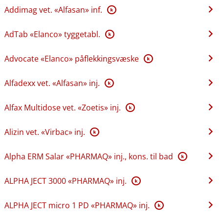
Addimag vet. «Alfasan» inf.
K
AdTab «Elanco» tyggetabl.
K
Advocate «Elanco» påflekkingsvæske
K
Alfadexx vet. «Alfasan» inj.
K
Alfax Multidose vet. «Zoetis» inj.
K
Alizin vet. «Virbac» inj.
K
Alpha ERM Salar «PHARMAQ» inj., kons. til bad
K
ALPHA JECT 3000 «PHARMAQ» inj.
K
ALPHA JECT micro 1 PD «PHARMAQ» inj.
K