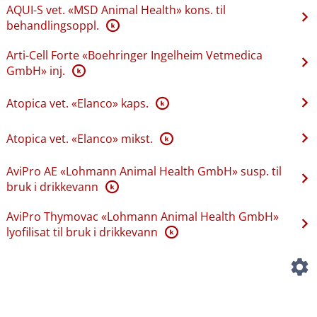
AQUI-S vet. «MSD Animal Health» kons. til
behandlingsoppl.
K
Arti-Cell Forte «Boehringer Ingelheim Vetmedica
GmbH» inj.
K
Atopica vet. «Elanco» kaps.
K
Atopica vet. «Elanco» mikst.
K
AviPro AE «Lohmann Animal Health GmbH» susp. til
bruk i drikkevann
K
AviPro Thymovac «Lohmann Animal Health GmbH»
lyofilisat til bruk i drikkevann
K