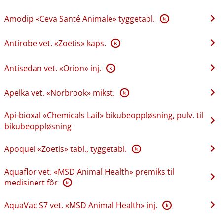
Amodip «Ceva Santé Animale» tyggetabl.
K
Antirobe vet. «Zoetis» kaps.
K
Antisedan vet. «Orion» inj.
K
Apelka vet. «Norbrook» mikst.
K
Api-bioxal «Chemicals Laif» bikubeoppløsning, pulv. til
bikubeoppløsning
Apoquel «Zoetis» tabl., tyggetabl.
K
Aquaflor vet. «MSD Animal Health» premiks til
medisinert fôr
K
AquaVac S7 vet. «MSD Animal Health» inj.
K