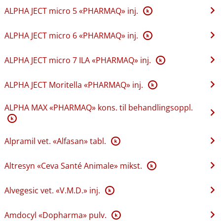
ALPHA JECT micro 5 «PHARMAQ» inj.
K
ALPHA JECT micro 6 «PHARMAQ» inj.
K
ALPHA JECT micro 7 ILA «PHARMAQ» inj.
K
ALPHA JECT Moritella «PHARMAQ» inj.
K
ALPHA MAX «PHARMAQ» kons. til behandlingsoppl.
K
Alpramil vet. «Alfasan» tabl.
K
Altresyn «Ceva Santé Animale» mikst.
K
Alvegesic vet. «V.M.D.» inj.
K
Amdocyl «Dopharma» pulv.
K