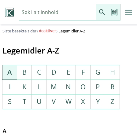
deaktiver
Siste besøkte sider (
)
Legemidler A-Z
Legemidler A-Z
A
B
C
D
E
F
G
H
I
K
L
M
N
O
P
R
S
T
U
V
W
X
Y
Z
A