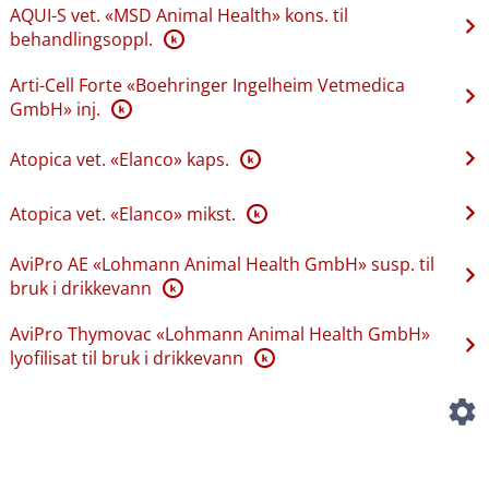
AQUI-S vet. «MSD Animal Health» kons. til
behandlingsoppl.
K
Arti-Cell Forte «Boehringer Ingelheim Vetmedica
GmbH» inj.
K
Atopica vet. «Elanco» kaps.
K
Atopica vet. «Elanco» mikst.
K
AviPro AE «Lohmann Animal Health GmbH» susp. til
bruk i drikkevann
K
AviPro Thymovac «Lohmann Animal Health GmbH»
lyofilisat til bruk i drikkevann
K