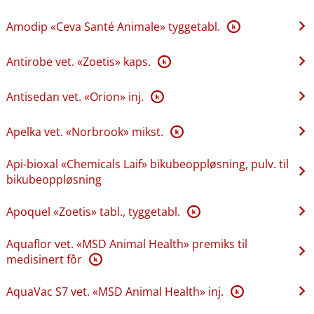
Amodip «Ceva Santé Animale» tyggetabl.
K
Antirobe vet. «Zoetis» kaps.
K
Antisedan vet. «Orion» inj.
K
Apelka vet. «Norbrook» mikst.
K
Api-bioxal «Chemicals Laif» bikubeoppløsning, pulv. til
bikubeoppløsning
Apoquel «Zoetis» tabl., tyggetabl.
K
Aquaflor vet. «MSD Animal Health» premiks til
medisinert fôr
K
AquaVac S7 vet. «MSD Animal Health» inj.
K