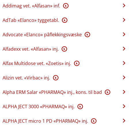
Addimag vet. «Alfasan» inf.
K
AdTab «Elanco» tyggetabl.
K
Advocate «Elanco» påflekkingsvæske
K
Alfadexx vet. «Alfasan» inj.
K
Alfax Multidose vet. «Zoetis» inj.
K
Alizin vet. «Virbac» inj.
K
Alpha ERM Salar «PHARMAQ» inj., kons. til bad
K
ALPHA JECT 3000 «PHARMAQ» inj.
K
ALPHA JECT micro 1 PD «PHARMAQ» inj.
K