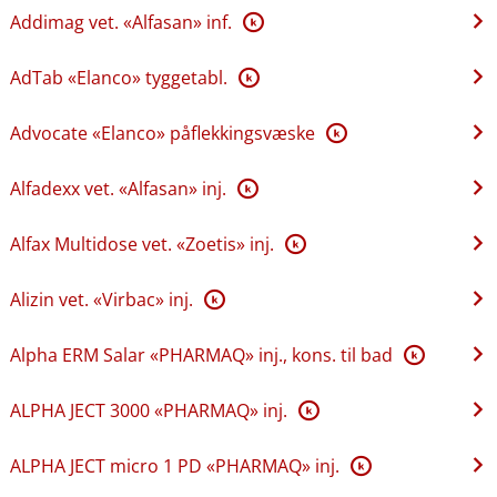
Addimag vet. «Alfasan» inf.
K
AdTab «Elanco» tyggetabl.
K
Advocate «Elanco» påflekkingsvæske
K
Alfadexx vet. «Alfasan» inj.
K
Alfax Multidose vet. «Zoetis» inj.
K
Alizin vet. «Virbac» inj.
K
Alpha ERM Salar «PHARMAQ» inj., kons. til bad
K
ALPHA JECT 3000 «PHARMAQ» inj.
K
ALPHA JECT micro 1 PD «PHARMAQ» inj.
K