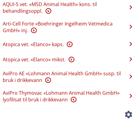
AQUI-S vet. «MSD Animal Health» kons. til
behandlingsoppl.
K
Arti-Cell Forte «Boehringer Ingelheim Vetmedica
GmbH» inj.
K
Atopica vet. «Elanco» kaps.
K
Atopica vet. «Elanco» mikst.
K
AviPro AE «Lohmann Animal Health GmbH» susp. til
bruk i drikkevann
K
AviPro Thymovac «Lohmann Animal Health GmbH»
lyofilisat til bruk i drikkevann
K