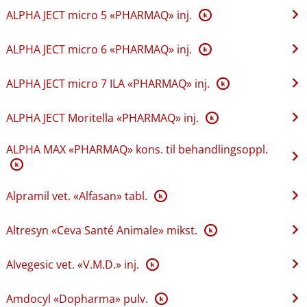
ALPHA JECT micro 5 «PHARMAQ» inj.
K
ALPHA JECT micro 6 «PHARMAQ» inj.
K
ALPHA JECT micro 7 ILA «PHARMAQ» inj.
K
ALPHA JECT Moritella «PHARMAQ» inj.
K
ALPHA MAX «PHARMAQ» kons. til behandlingsoppl.
K
Alpramil vet. «Alfasan» tabl.
K
Altresyn «Ceva Santé Animale» mikst.
K
Alvegesic vet. «V.M.D.» inj.
K
Amdocyl «Dopharma» pulv.
K