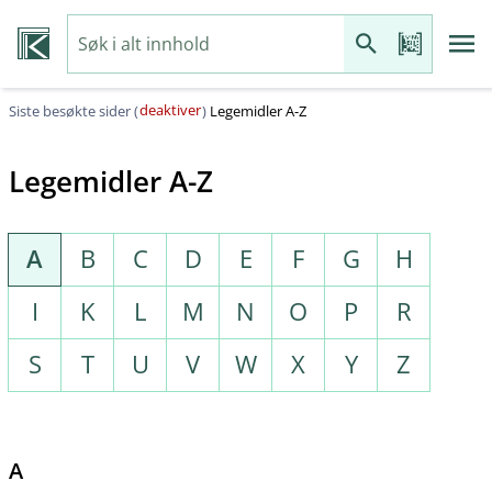
deaktiver
Siste besøkte sider (
)
Legemidler A-Z
Legemidler A-Z
A
B
C
D
E
F
G
H
I
K
L
M
N
O
P
R
S
T
U
V
W
X
Y
Z
A