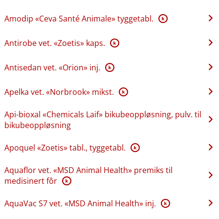
Amodip «Ceva Santé Animale» tyggetabl.
K
Antirobe vet. «Zoetis» kaps.
K
Antisedan vet. «Orion» inj.
K
Apelka vet. «Norbrook» mikst.
K
Api-bioxal «Chemicals Laif» bikubeoppløsning, pulv. til
bikubeoppløsning
Apoquel «Zoetis» tabl., tyggetabl.
K
Aquaflor vet. «MSD Animal Health» premiks til
medisinert fôr
K
AquaVac S7 vet. «MSD Animal Health» inj.
K