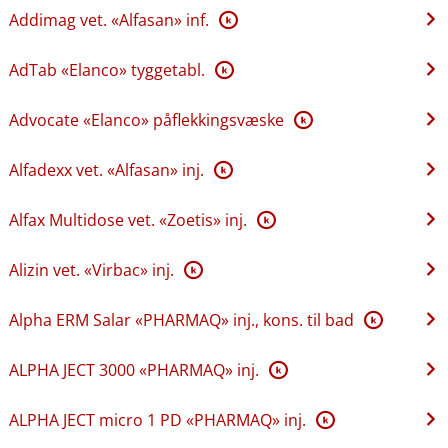
Addimag vet. «Alfasan» inf.
K
AdTab «Elanco» tyggetabl.
K
Advocate «Elanco» påflekkingsvæske
K
Alfadexx vet. «Alfasan» inj.
K
Alfax Multidose vet. «Zoetis» inj.
K
Alizin vet. «Virbac» inj.
K
Alpha ERM Salar «PHARMAQ» inj., kons. til bad
K
ALPHA JECT 3000 «PHARMAQ» inj.
K
ALPHA JECT micro 1 PD «PHARMAQ» inj.
K