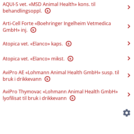
AQUI-S vet. «MSD Animal Health» kons. til
behandlingsoppl.
K
Arti-Cell Forte «Boehringer Ingelheim Vetmedica
GmbH» inj.
K
Atopica vet. «Elanco» kaps.
K
Atopica vet. «Elanco» mikst.
K
AviPro AE «Lohmann Animal Health GmbH» susp. til
bruk i drikkevann
K
AviPro Thymovac «Lohmann Animal Health GmbH»
lyofilisat til bruk i drikkevann
K