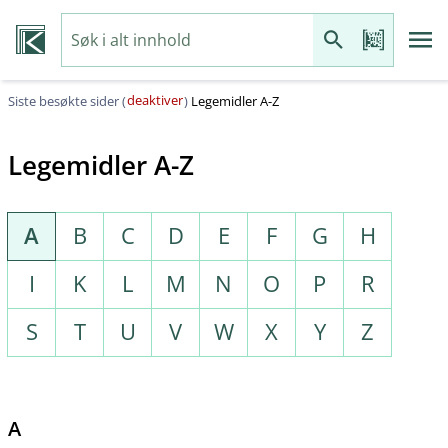
deaktiver
Siste besøkte sider (
)
Legemidler A-Z
Legemidler A-Z
A
B
C
D
E
F
G
H
I
K
L
M
N
O
P
R
S
T
U
V
W
X
Y
Z
A