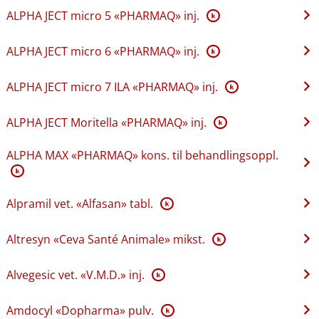
ALPHA JECT micro 5 «PHARMAQ» inj.
K
ALPHA JECT micro 6 «PHARMAQ» inj.
K
ALPHA JECT micro 7 ILA «PHARMAQ» inj.
K
ALPHA JECT Moritella «PHARMAQ» inj.
K
ALPHA MAX «PHARMAQ» kons. til behandlingsoppl.
K
Alpramil vet. «Alfasan» tabl.
K
Altresyn «Ceva Santé Animale» mikst.
K
Alvegesic vet. «V.M.D.» inj.
K
Amdocyl «Dopharma» pulv.
K