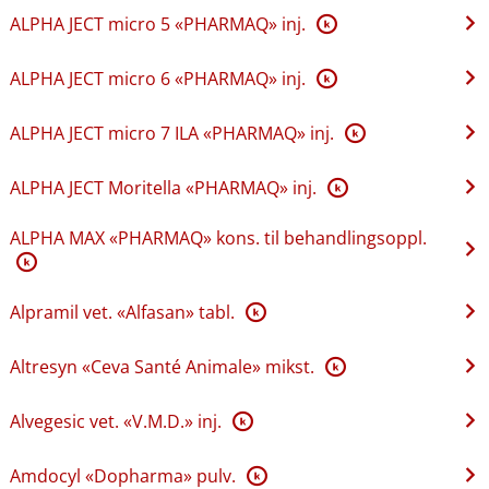
ALPHA JECT micro 5 «PHARMAQ» inj.
K
ALPHA JECT micro 6 «PHARMAQ» inj.
K
ALPHA JECT micro 7 ILA «PHARMAQ» inj.
K
ALPHA JECT Moritella «PHARMAQ» inj.
K
ALPHA MAX «PHARMAQ» kons. til behandlingsoppl.
K
Alpramil vet. «Alfasan» tabl.
K
Altresyn «Ceva Santé Animale» mikst.
K
Alvegesic vet. «V.M.D.» inj.
K
Amdocyl «Dopharma» pulv.
K