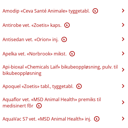
Amodip «Ceva Santé Animale» tyggetabl.
K
Antirobe vet. «Zoetis» kaps.
K
Antisedan vet. «Orion» inj.
K
Apelka vet. «Norbrook» mikst.
K
Api-bioxal «Chemicals Laif» bikubeoppløsning, pulv. til
bikubeoppløsning
Apoquel «Zoetis» tabl., tyggetabl.
K
Aquaflor vet. «MSD Animal Health» premiks til
medisinert fôr
K
AquaVac S7 vet. «MSD Animal Health» inj.
K