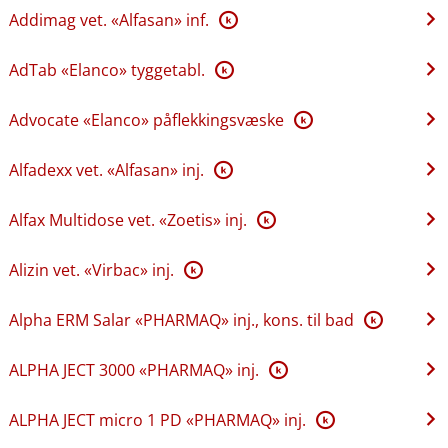
Addimag vet. «Alfasan» inf.
K
AdTab «Elanco» tyggetabl.
K
Advocate «Elanco» påflekkingsvæske
K
Alfadexx vet. «Alfasan» inj.
K
Alfax Multidose vet. «Zoetis» inj.
K
Alizin vet. «Virbac» inj.
K
Alpha ERM Salar «PHARMAQ» inj., kons. til bad
K
ALPHA JECT 3000 «PHARMAQ» inj.
K
ALPHA JECT micro 1 PD «PHARMAQ» inj.
K