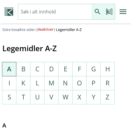
deaktiver
Siste besøkte sider (
)
Legemidler A-Z
Legemidler A-Z
A
B
C
D
E
F
G
H
I
K
L
M
N
O
P
R
S
T
U
V
W
X
Y
Z
A