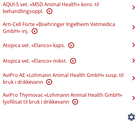
AQUI-S vet. «MSD Animal Health» kons. til
behandlingsoppl.
K
Arti-Cell Forte «Boehringer Ingelheim Vetmedica
GmbH» inj.
K
Atopica vet. «Elanco» kaps.
K
Atopica vet. «Elanco» mikst.
K
AviPro AE «Lohmann Animal Health GmbH» susp. til
bruk i drikkevann
K
AviPro Thymovac «Lohmann Animal Health GmbH»
lyofilisat til bruk i drikkevann
K