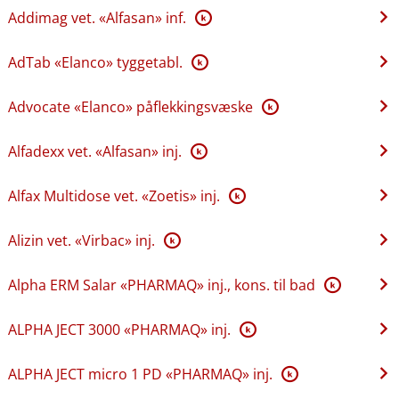
Addimag vet. «Alfasan» inf.
K
AdTab «Elanco» tyggetabl.
K
Advocate «Elanco» påflekkingsvæske
K
Alfadexx vet. «Alfasan» inj.
K
Alfax Multidose vet. «Zoetis» inj.
K
Alizin vet. «Virbac» inj.
K
Alpha ERM Salar «PHARMAQ» inj., kons. til bad
K
ALPHA JECT 3000 «PHARMAQ» inj.
K
ALPHA JECT micro 1 PD «PHARMAQ» inj.
K