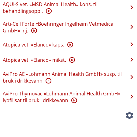
AQUI-S vet. «MSD Animal Health» kons. til
behandlingsoppl.
K
Arti-Cell Forte «Boehringer Ingelheim Vetmedica
GmbH» inj.
K
Atopica vet. «Elanco» kaps.
K
Atopica vet. «Elanco» mikst.
K
AviPro AE «Lohmann Animal Health GmbH» susp. til
bruk i drikkevann
K
AviPro Thymovac «Lohmann Animal Health GmbH»
lyofilisat til bruk i drikkevann
K