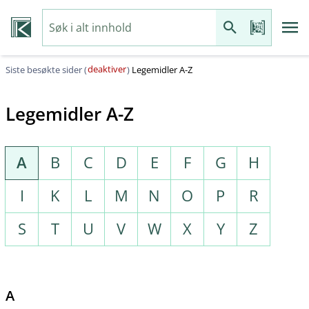
deaktiver
Siste besøkte sider (
)
Legemidler A-Z
Legemidler A-Z
A
B
C
D
E
F
G
H
I
K
L
M
N
O
P
R
S
T
U
V
W
X
Y
Z
A