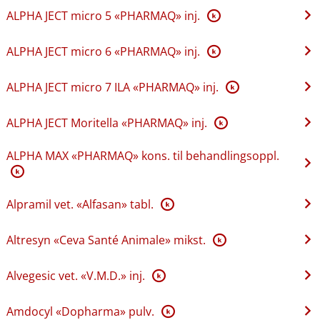
ALPHA JECT micro 5 «PHARMAQ» inj.
K
ALPHA JECT micro 6 «PHARMAQ» inj.
K
ALPHA JECT micro 7 ILA «PHARMAQ» inj.
K
ALPHA JECT Moritella «PHARMAQ» inj.
K
ALPHA MAX «PHARMAQ» kons. til behandlingsoppl.
K
Alpramil vet. «Alfasan» tabl.
K
Altresyn «Ceva Santé Animale» mikst.
K
Alvegesic vet. «V.M.D.» inj.
K
Amdocyl «Dopharma» pulv.
K