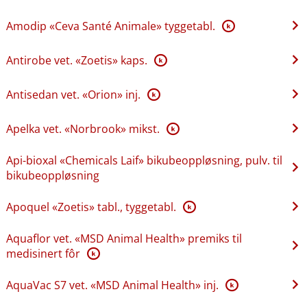
Amodip «Ceva Santé Animale» tyggetabl.
K
Antirobe vet. «Zoetis» kaps.
K
Antisedan vet. «Orion» inj.
K
Apelka vet. «Norbrook» mikst.
K
Api-bioxal «Chemicals Laif» bikubeoppløsning, pulv. til
bikubeoppløsning
Apoquel «Zoetis» tabl., tyggetabl.
K
Aquaflor vet. «MSD Animal Health» premiks til
medisinert fôr
K
AquaVac S7 vet. «MSD Animal Health» inj.
K