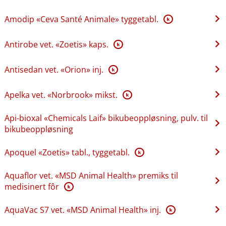
Amodip «Ceva Santé Animale» tyggetabl.
K
Antirobe vet. «Zoetis» kaps.
K
Antisedan vet. «Orion» inj.
K
Apelka vet. «Norbrook» mikst.
K
Api-bioxal «Chemicals Laif» bikubeoppløsning, pulv. til
bikubeoppløsning
Apoquel «Zoetis» tabl., tyggetabl.
K
Aquaflor vet. «MSD Animal Health» premiks til
medisinert fôr
K
AquaVac S7 vet. «MSD Animal Health» inj.
K