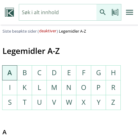
deaktiver
Siste besøkte sider (
)
Legemidler A-Z
Legemidler A-Z
A
B
C
D
E
F
G
H
I
K
L
M
N
O
P
R
S
T
U
V
W
X
Y
Z
A