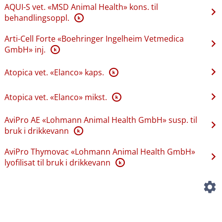
AQUI-S vet. «MSD Animal Health» kons. til
behandlingsoppl.
K
Arti-Cell Forte «Boehringer Ingelheim Vetmedica
GmbH» inj.
K
Atopica vet. «Elanco» kaps.
K
Atopica vet. «Elanco» mikst.
K
AviPro AE «Lohmann Animal Health GmbH» susp. til
bruk i drikkevann
K
AviPro Thymovac «Lohmann Animal Health GmbH»
lyofilisat til bruk i drikkevann
K