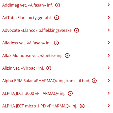
Addimag vet. «Alfasan» inf.
K
AdTab «Elanco» tyggetabl.
K
Advocate «Elanco» påflekkingsvæske
K
Alfadexx vet. «Alfasan» inj.
K
Alfax Multidose vet. «Zoetis» inj.
K
Alizin vet. «Virbac» inj.
K
Alpha ERM Salar «PHARMAQ» inj., kons. til bad
K
ALPHA JECT 3000 «PHARMAQ» inj.
K
ALPHA JECT micro 1 PD «PHARMAQ» inj.
K