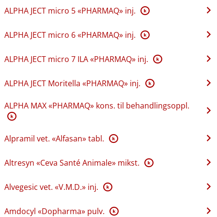
ALPHA JECT micro 5 «PHARMAQ» inj.
K
ALPHA JECT micro 6 «PHARMAQ» inj.
K
ALPHA JECT micro 7 ILA «PHARMAQ» inj.
K
ALPHA JECT Moritella «PHARMAQ» inj.
K
ALPHA MAX «PHARMAQ» kons. til behandlingsoppl.
K
Alpramil vet. «Alfasan» tabl.
K
Altresyn «Ceva Santé Animale» mikst.
K
Alvegesic vet. «V.M.D.» inj.
K
Amdocyl «Dopharma» pulv.
K