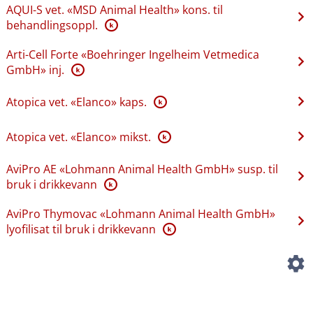
AQUI-S vet. «MSD Animal Health» kons. til
behandlingsoppl.
K
Arti-Cell Forte «Boehringer Ingelheim Vetmedica
GmbH» inj.
K
Atopica vet. «Elanco» kaps.
K
Atopica vet. «Elanco» mikst.
K
AviPro AE «Lohmann Animal Health GmbH» susp. til
bruk i drikkevann
K
AviPro Thymovac «Lohmann Animal Health GmbH»
lyofilisat til bruk i drikkevann
K