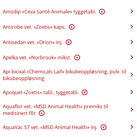
Amodip «Ceva Santé Animale» tyggetabl.
K
Antirobe vet. «Zoetis» kaps.
K
Antisedan vet. «Orion» inj.
K
Apelka vet. «Norbrook» mikst.
K
Api-bioxal «Chemicals Laif» bikubeoppløsning, pulv. til
bikubeoppløsning
Apoquel «Zoetis» tabl., tyggetabl.
K
Aquaflor vet. «MSD Animal Health» premiks til
medisinert fôr
K
AquaVac S7 vet. «MSD Animal Health» inj.
K