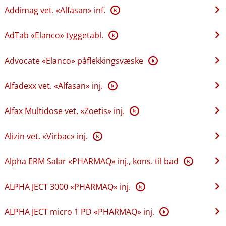
Addimag vet. «Alfasan» inf.
K
AdTab «Elanco» tyggetabl.
K
Advocate «Elanco» påflekkingsvæske
K
Alfadexx vet. «Alfasan» inj.
K
Alfax Multidose vet. «Zoetis» inj.
K
Alizin vet. «Virbac» inj.
K
Alpha ERM Salar «PHARMAQ» inj., kons. til bad
K
ALPHA JECT 3000 «PHARMAQ» inj.
K
ALPHA JECT micro 1 PD «PHARMAQ» inj.
K