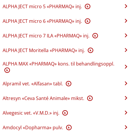
ALPHA JECT micro 5 «PHARMAQ» inj.
K
ALPHA JECT micro 6 «PHARMAQ» inj.
K
ALPHA JECT micro 7 ILA «PHARMAQ» inj.
K
ALPHA JECT Moritella «PHARMAQ» inj.
K
ALPHA MAX «PHARMAQ» kons. til behandlingsoppl.
K
Alpramil vet. «Alfasan» tabl.
K
Altresyn «Ceva Santé Animale» mikst.
K
Alvegesic vet. «V.M.D.» inj.
K
Amdocyl «Dopharma» pulv.
K