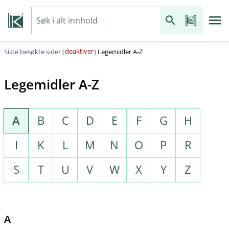
deaktiver
Siste besøkte sider (
)
Legemidler A-Z
Legemidler A-Z
A
B
C
D
E
F
G
H
I
K
L
M
N
O
P
R
S
T
U
V
W
X
Y
Z
A