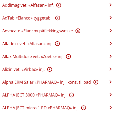
Addimag vet. «Alfasan» inf.
K
AdTab «Elanco» tyggetabl.
K
Advocate «Elanco» påflekkingsvæske
K
Alfadexx vet. «Alfasan» inj.
K
Alfax Multidose vet. «Zoetis» inj.
K
Alizin vet. «Virbac» inj.
K
Alpha ERM Salar «PHARMAQ» inj., kons. til bad
K
ALPHA JECT 3000 «PHARMAQ» inj.
K
ALPHA JECT micro 1 PD «PHARMAQ» inj.
K