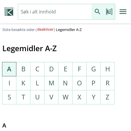
deaktiver
Siste besøkte sider (
)
Legemidler A-Z
Legemidler A-Z
A
B
C
D
E
F
G
H
I
K
L
M
N
O
P
R
S
T
U
V
W
X
Y
Z
A