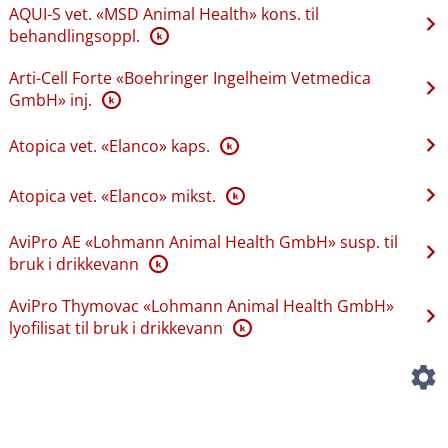
AQUI-S vet. «MSD Animal Health» kons. til
behandlingsoppl.
K
Arti-Cell Forte «Boehringer Ingelheim Vetmedica
GmbH» inj.
K
Atopica vet. «Elanco» kaps.
K
Atopica vet. «Elanco» mikst.
K
AviPro AE «Lohmann Animal Health GmbH» susp. til
bruk i drikkevann
K
AviPro Thymovac «Lohmann Animal Health GmbH»
lyofilisat til bruk i drikkevann
K