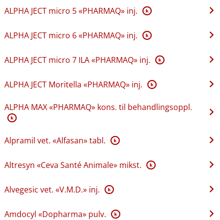
ALPHA JECT micro 5 «PHARMAQ» inj.
K
ALPHA JECT micro 6 «PHARMAQ» inj.
K
ALPHA JECT micro 7 ILA «PHARMAQ» inj.
K
ALPHA JECT Moritella «PHARMAQ» inj.
K
ALPHA MAX «PHARMAQ» kons. til behandlingsoppl.
K
Alpramil vet. «Alfasan» tabl.
K
Altresyn «Ceva Santé Animale» mikst.
K
Alvegesic vet. «V.M.D.» inj.
K
Amdocyl «Dopharma» pulv.
K