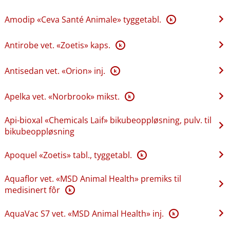
Amodip «Ceva Santé Animale» tyggetabl.
K
Antirobe vet. «Zoetis» kaps.
K
Antisedan vet. «Orion» inj.
K
Apelka vet. «Norbrook» mikst.
K
Api-bioxal «Chemicals Laif» bikubeoppløsning, pulv. til
bikubeoppløsning
Apoquel «Zoetis» tabl., tyggetabl.
K
Aquaflor vet. «MSD Animal Health» premiks til
medisinert fôr
K
AquaVac S7 vet. «MSD Animal Health» inj.
K