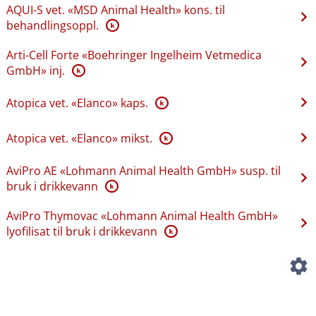
AQUI-S vet. «MSD Animal Health» kons. til
behandlingsoppl.
K
Arti-Cell Forte «Boehringer Ingelheim Vetmedica
GmbH» inj.
K
Atopica vet. «Elanco» kaps.
K
Atopica vet. «Elanco» mikst.
K
AviPro AE «Lohmann Animal Health GmbH» susp. til
bruk i drikkevann
K
AviPro Thymovac «Lohmann Animal Health GmbH»
lyofilisat til bruk i drikkevann
K