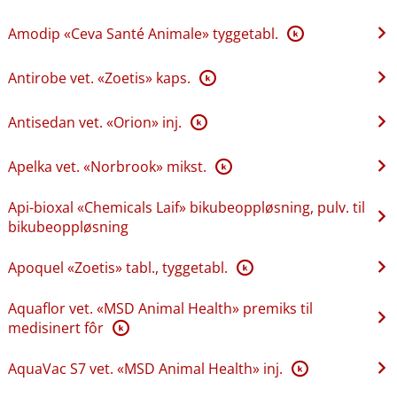
Amodip «Ceva Santé Animale» tyggetabl.
K
Antirobe vet. «Zoetis» kaps.
K
Antisedan vet. «Orion» inj.
K
Apelka vet. «Norbrook» mikst.
K
Api-bioxal «Chemicals Laif» bikubeoppløsning, pulv. til
bikubeoppløsning
Apoquel «Zoetis» tabl., tyggetabl.
K
Aquaflor vet. «MSD Animal Health» premiks til
medisinert fôr
K
AquaVac S7 vet. «MSD Animal Health» inj.
K