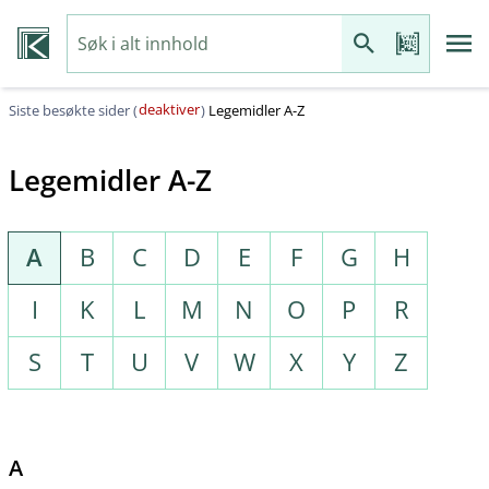
deaktiver
Siste besøkte sider (
)
Legemidler A-Z
Legemidler A-Z
A
B
C
D
E
F
G
H
I
K
L
M
N
O
P
R
S
T
U
V
W
X
Y
Z
A