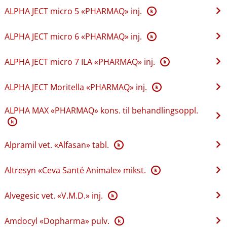
ALPHA JECT micro 5 «PHARMAQ» inj.
K
ALPHA JECT micro 6 «PHARMAQ» inj.
K
ALPHA JECT micro 7 ILA «PHARMAQ» inj.
K
ALPHA JECT Moritella «PHARMAQ» inj.
K
ALPHA MAX «PHARMAQ» kons. til behandlingsoppl.
K
Alpramil vet. «Alfasan» tabl.
K
Altresyn «Ceva Santé Animale» mikst.
K
Alvegesic vet. «V.M.D.» inj.
K
Amdocyl «Dopharma» pulv.
K