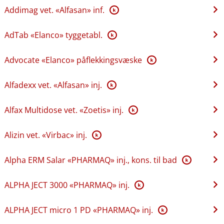
Addimag vet. «Alfasan» inf.
K
AdTab «Elanco» tyggetabl.
K
Advocate «Elanco» påflekkingsvæske
K
Alfadexx vet. «Alfasan» inj.
K
Alfax Multidose vet. «Zoetis» inj.
K
Alizin vet. «Virbac» inj.
K
Alpha ERM Salar «PHARMAQ» inj., kons. til bad
K
ALPHA JECT 3000 «PHARMAQ» inj.
K
ALPHA JECT micro 1 PD «PHARMAQ» inj.
K