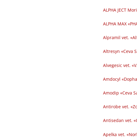
ALPHA JECT Mori
ALPHA MAX «PHA
Alpramil vet. «Al
Altresyn «Ceva 
Alvegesic vet. «V
Amdocyl «Dopha
Amodip «Ceva Sa
Antirobe vet. «Z
Antisedan vet. «
Apelka vet. «Nor