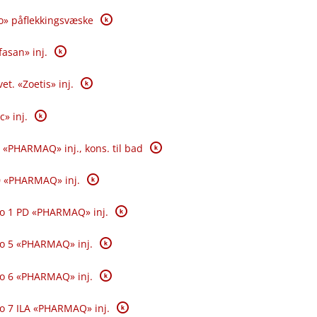
K
o» påflekkingsvæske
K
fasan» inj.
K
et. «Zoetis» inj.
K
c» inj.
K
 «PHARMAQ» inj., kons. til bad
K
0 «PHARMAQ» inj.
K
o 1 PD «PHARMAQ» inj.
K
o 5 «PHARMAQ» inj.
K
o 6 «PHARMAQ» inj.
K
o 7 ILA «PHARMAQ» inj.