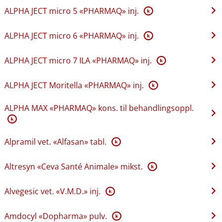
ALPHA JECT micro 5 «PHARMAQ» inj.
K
ALPHA JECT micro 6 «PHARMAQ» inj.
K
ALPHA JECT micro 7 ILA «PHARMAQ» inj.
K
ALPHA JECT Moritella «PHARMAQ» inj.
K
ALPHA MAX «PHARMAQ» kons. til behandlingsoppl.
K
Alpramil vet. «Alfasan» tabl.
K
Altresyn «Ceva Santé Animale» mikst.
K
Alvegesic vet. «V.M.D.» inj.
K
Amdocyl «Dopharma» pulv.
K