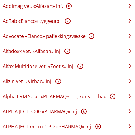
Addimag vet. «Alfasan» inf.
K
AdTab «Elanco» tyggetabl.
K
Advocate «Elanco» påflekkingsvæske
K
Alfadexx vet. «Alfasan» inj.
K
Alfax Multidose vet. «Zoetis» inj.
K
Alizin vet. «Virbac» inj.
K
Alpha ERM Salar «PHARMAQ» inj., kons. til bad
K
ALPHA JECT 3000 «PHARMAQ» inj.
K
ALPHA JECT micro 1 PD «PHARMAQ» inj.
K