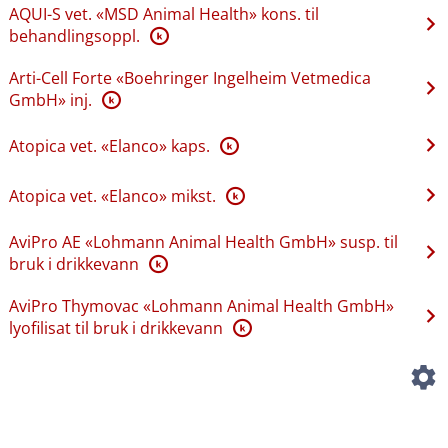
AQUI-S vet. «MSD Animal Health» kons. til
behandlingsoppl.
K
Arti-Cell Forte «Boehringer Ingelheim Vetmedica
GmbH» inj.
K
Atopica vet. «Elanco» kaps.
K
Atopica vet. «Elanco» mikst.
K
AviPro AE «Lohmann Animal Health GmbH» susp. til
bruk i drikkevann
K
AviPro Thymovac «Lohmann Animal Health GmbH»
lyofilisat til bruk i drikkevann
K