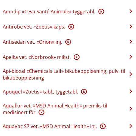
Amodip «Ceva Santé Animale» tyggetabl.
K
Antirobe vet. «Zoetis» kaps.
K
Antisedan vet. «Orion» inj.
K
Apelka vet. «Norbrook» mikst.
K
Api-bioxal «Chemicals Laif» bikubeoppløsning, pulv. til
bikubeoppløsning
Apoquel «Zoetis» tabl., tyggetabl.
K
Aquaflor vet. «MSD Animal Health» premiks til
medisinert fôr
K
AquaVac S7 vet. «MSD Animal Health» inj.
K