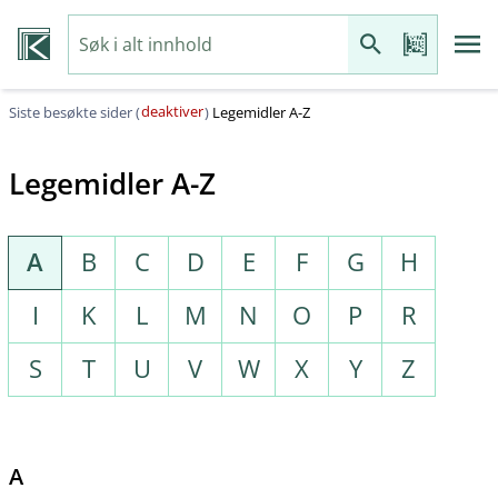
deaktiver
Siste besøkte sider (
)
Legemidler A-Z
Legemidler A-Z
A
B
C
D
E
F
G
H
I
K
L
M
N
O
P
R
S
T
U
V
W
X
Y
Z
A