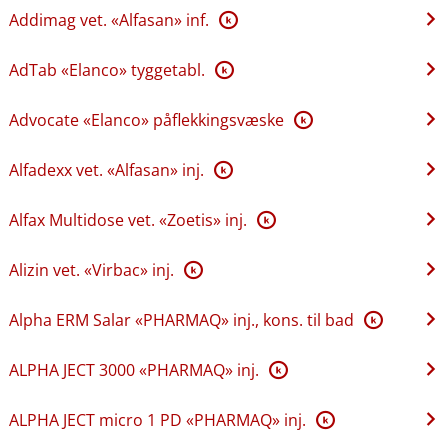
Addimag vet. «Alfasan» inf.
K
AdTab «Elanco» tyggetabl.
K
Advocate «Elanco» påflekkingsvæske
K
Alfadexx vet. «Alfasan» inj.
K
Alfax Multidose vet. «Zoetis» inj.
K
Alizin vet. «Virbac» inj.
K
Alpha ERM Salar «PHARMAQ» inj., kons. til bad
K
ALPHA JECT 3000 «PHARMAQ» inj.
K
ALPHA JECT micro 1 PD «PHARMAQ» inj.
K