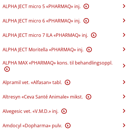
ALPHA JECT micro 5 «PHARMAQ» inj.
K
ALPHA JECT micro 6 «PHARMAQ» inj.
K
ALPHA JECT micro 7 ILA «PHARMAQ» inj.
K
ALPHA JECT Moritella «PHARMAQ» inj.
K
ALPHA MAX «PHARMAQ» kons. til behandlingsoppl.
K
Alpramil vet. «Alfasan» tabl.
K
Altresyn «Ceva Santé Animale» mikst.
K
Alvegesic vet. «V.M.D.» inj.
K
Amdocyl «Dopharma» pulv.
K