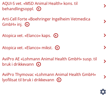
AQUI-S vet. «MSD Animal Health» kons. til
behandlingsoppl.
K
Arti-Cell Forte «Boehringer Ingelheim Vetmedica
GmbH» inj.
K
Atopica vet. «Elanco» kaps.
K
Atopica vet. «Elanco» mikst.
K
AviPro AE «Lohmann Animal Health GmbH» susp. til
bruk i drikkevann
K
AviPro Thymovac «Lohmann Animal Health GmbH»
lyofilisat til bruk i drikkevann
K