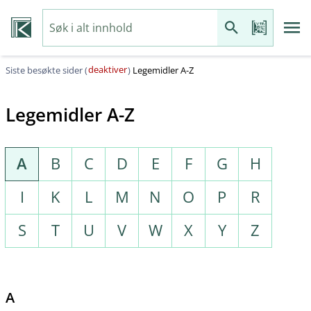
deaktiver
Siste besøkte sider (
)
Legemidler A-Z
Legemidler A-Z
A
B
C
D
E
F
G
H
I
K
L
M
N
O
P
R
S
T
U
V
W
X
Y
Z
A