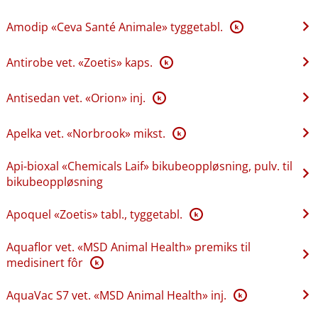
Amodip «Ceva Santé Animale» tyggetabl.
K
Antirobe vet. «Zoetis» kaps.
K
Antisedan vet. «Orion» inj.
K
Apelka vet. «Norbrook» mikst.
K
Api-bioxal «Chemicals Laif» bikubeoppløsning, pulv. til
bikubeoppløsning
Apoquel «Zoetis» tabl., tyggetabl.
K
Aquaflor vet. «MSD Animal Health» premiks til
medisinert fôr
K
AquaVac S7 vet. «MSD Animal Health» inj.
K