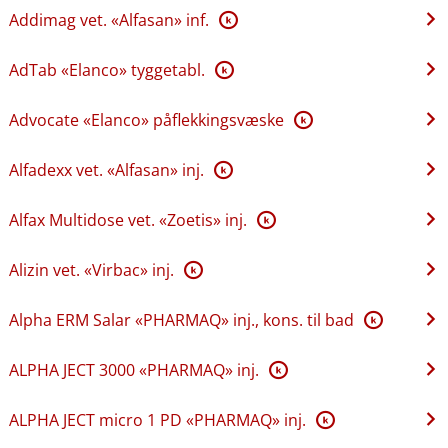
Addimag vet. «Alfasan» inf.
K
AdTab «Elanco» tyggetabl.
K
Advocate «Elanco» påflekkingsvæske
K
Alfadexx vet. «Alfasan» inj.
K
Alfax Multidose vet. «Zoetis» inj.
K
Alizin vet. «Virbac» inj.
K
Alpha ERM Salar «PHARMAQ» inj., kons. til bad
K
ALPHA JECT 3000 «PHARMAQ» inj.
K
ALPHA JECT micro 1 PD «PHARMAQ» inj.
K