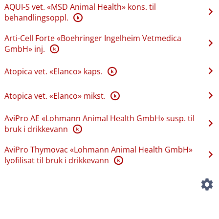
AQUI-S vet. «MSD Animal Health» kons. til
behandlingsoppl.
K
Arti-Cell Forte «Boehringer Ingelheim Vetmedica
GmbH» inj.
K
Atopica vet. «Elanco» kaps.
K
Atopica vet. «Elanco» mikst.
K
AviPro AE «Lohmann Animal Health GmbH» susp. til
bruk i drikkevann
K
AviPro Thymovac «Lohmann Animal Health GmbH»
lyofilisat til bruk i drikkevann
K