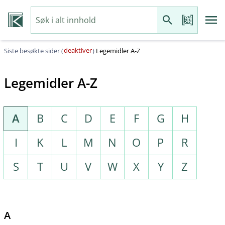
deaktiver
Siste besøkte sider (
)
Legemidler A-Z
Legemidler A-Z
A
B
C
D
E
F
G
H
I
K
L
M
N
O
P
R
S
T
U
V
W
X
Y
Z
A