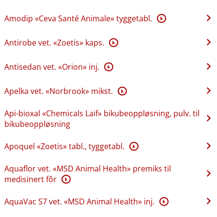
Amodip «Ceva Santé Animale» tyggetabl.
K
Antirobe vet. «Zoetis» kaps.
K
Antisedan vet. «Orion» inj.
K
Apelka vet. «Norbrook» mikst.
K
Api-bioxal «Chemicals Laif» bikubeoppløsning, pulv. til
bikubeoppløsning
Apoquel «Zoetis» tabl., tyggetabl.
K
Aquaflor vet. «MSD Animal Health» premiks til
medisinert fôr
K
AquaVac S7 vet. «MSD Animal Health» inj.
K