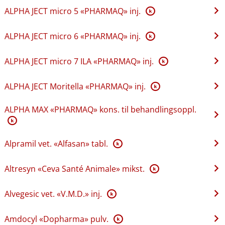
ALPHA JECT micro 5 «PHARMAQ» inj.
K
ALPHA JECT micro 6 «PHARMAQ» inj.
K
ALPHA JECT micro 7 ILA «PHARMAQ» inj.
K
ALPHA JECT Moritella «PHARMAQ» inj.
K
ALPHA MAX «PHARMAQ» kons. til behandlingsoppl.
K
Alpramil vet. «Alfasan» tabl.
K
Altresyn «Ceva Santé Animale» mikst.
K
Alvegesic vet. «V.M.D.» inj.
K
Amdocyl «Dopharma» pulv.
K