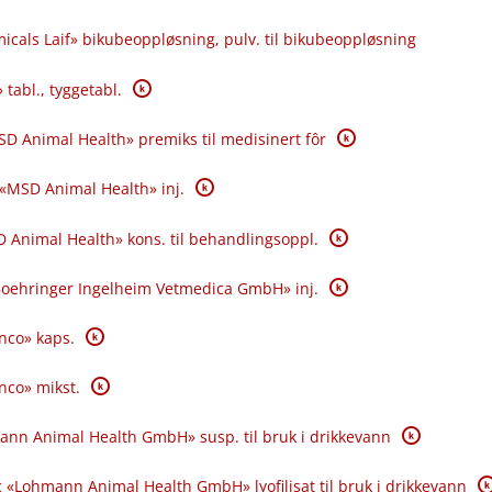
icals Laif» bikubeoppløsning, pulv. til bikubeoppløsning
K
 tabl., tyggetabl.
K
SD Animal Health» premiks til medisinert fôr
K
 «MSD Animal Health» inj.
K
 Animal Health» kons. til behandlingsoppl.
K
«Boehringer Ingelheim Vetmedica GmbH» inj.
K
anco» kaps.
K
anco» mikst.
K
ann Animal Health GmbH» susp. til bruk i drikkevann
K
 «Lohmann Animal Health GmbH» lyofilisat til bruk i drikkevann