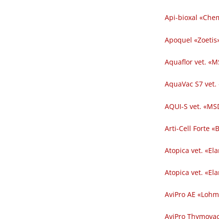
Api-bioxal «Chem
Apoquel «Zoetis»
Aquaflor vet. «M
AquaVac S7 vet.
AQUI-S vet. «MSD
Arti-Cell Forte 
Atopica vet. «El
Atopica vet. «El
AviPro AE «Lohm
AviPro Thymovac