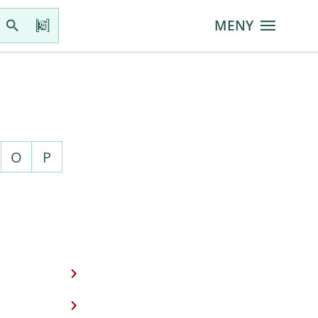
MENY
O
P