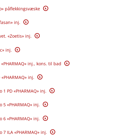
K
o» påflekkingsvæske
K
fasan» inj.
K
et. «Zoetis» inj.
K
c» inj.
K
 «PHARMAQ» inj., kons. til bad
K
0 «PHARMAQ» inj.
K
o 1 PD «PHARMAQ» inj.
K
o 5 «PHARMAQ» inj.
K
o 6 «PHARMAQ» inj.
K
o 7 ILA «PHARMAQ» inj.