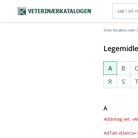
VETERINÆRKATALOGEN
Siste besøkte sider 
Legemidle
A
B
R
S
A
Addimag vet. «Al
AdTab «Elanco» 