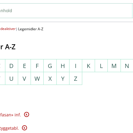
deaktiver
(
)
Legemidler A-Z
r A-Z
C
D
E
F
G
H
I
K
L
M
N
T
U
V
W
X
Y
Z
K
fasan» inf.
K
tyggetabl.