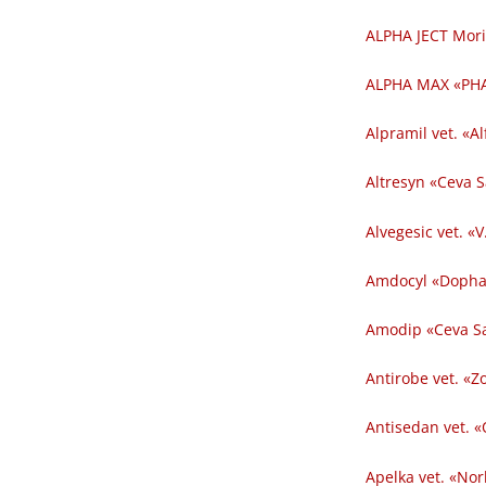
ALPHA JECT Mori
ALPHA MAX «PHA
Alpramil vet. «Al
Altresyn «Ceva 
Alvegesic vet. «V
Amdocyl «Dopha
Amodip «Ceva Sa
Antirobe vet. «Z
Antisedan vet. «
Apelka vet. «Nor