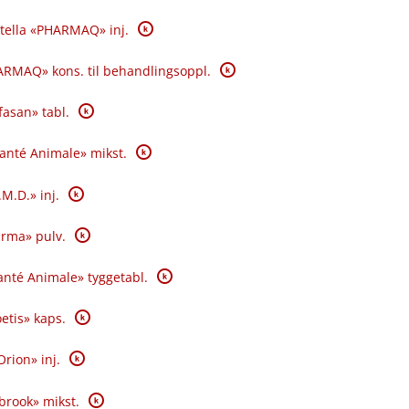
K
tella «PHARMAQ» inj.
K
RMAQ» kons. til behandlingsoppl.
K
fasan» tabl.
K
Santé Animale» mikst.
K
.M.D.» inj.
K
rma» pulv.
K
nté Animale» tyggetabl.
K
oetis» kaps.
K
Orion» inj.
K
brook» mikst.