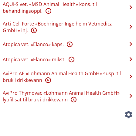
AQUI-S vet. «MSD Animal Health» kons. til
behandlingsoppl.
K
Arti-Cell Forte «Boehringer Ingelheim Vetmedica
GmbH» inj.
K
Atopica vet. «Elanco» kaps.
K
Atopica vet. «Elanco» mikst.
K
AviPro AE «Lohmann Animal Health GmbH» susp. til
bruk i drikkevann
K
AviPro Thymovac «Lohmann Animal Health GmbH»
lyofilisat til bruk i drikkevann
K