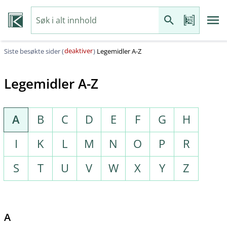
deaktiver
Siste besøkte sider (
)
Legemidler A-Z
Legemidler A-Z
A
B
C
D
E
F
G
H
I
K
L
M
N
O
P
R
S
T
U
V
W
X
Y
Z
A