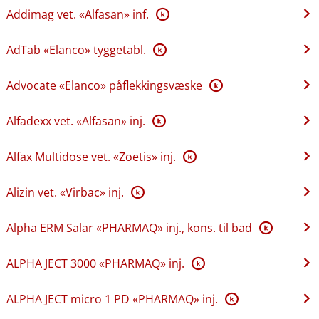
Addimag vet. «Alfasan» inf.
K
AdTab «Elanco» tyggetabl.
K
Advocate «Elanco» påflekkingsvæske
K
Alfadexx vet. «Alfasan» inj.
K
Alfax Multidose vet. «Zoetis» inj.
K
Alizin vet. «Virbac» inj.
K
Alpha ERM Salar «PHARMAQ» inj., kons. til bad
K
ALPHA JECT 3000 «PHARMAQ» inj.
K
ALPHA JECT micro 1 PD «PHARMAQ» inj.
K