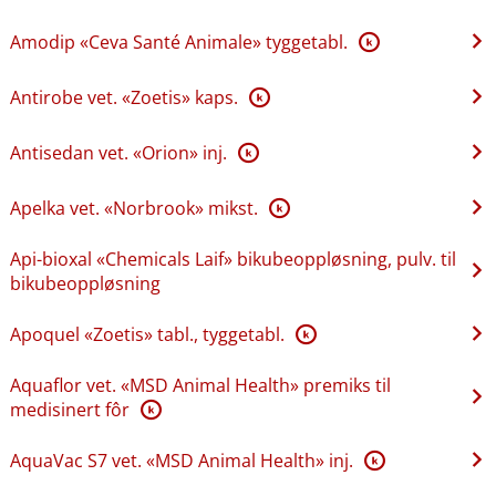
Amodip «Ceva Santé Animale» tyggetabl.
K
Antirobe vet. «Zoetis» kaps.
K
Antisedan vet. «Orion» inj.
K
Apelka vet. «Norbrook» mikst.
K
Api-bioxal «Chemicals Laif» bikubeoppløsning, pulv. til
bikubeoppløsning
Apoquel «Zoetis» tabl., tyggetabl.
K
Aquaflor vet. «MSD Animal Health» premiks til
medisinert fôr
K
AquaVac S7 vet. «MSD Animal Health» inj.
K