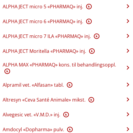
ALPHA JECT micro 5 «PHARMAQ» inj.
K
ALPHA JECT micro 6 «PHARMAQ» inj.
K
ALPHA JECT micro 7 ILA «PHARMAQ» inj.
K
ALPHA JECT Moritella «PHARMAQ» inj.
K
ALPHA MAX «PHARMAQ» kons. til behandlingsoppl.
K
Alpramil vet. «Alfasan» tabl.
K
Altresyn «Ceva Santé Animale» mikst.
K
Alvegesic vet. «V.M.D.» inj.
K
Amdocyl «Dopharma» pulv.
K