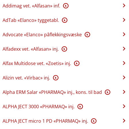
Addimag vet. «Alfasan» inf.
K
AdTab «Elanco» tyggetabl.
K
Advocate «Elanco» påflekkingsvæske
K
Alfadexx vet. «Alfasan» inj.
K
Alfax Multidose vet. «Zoetis» inj.
K
Alizin vet. «Virbac» inj.
K
Alpha ERM Salar «PHARMAQ» inj., kons. til bad
K
ALPHA JECT 3000 «PHARMAQ» inj.
K
ALPHA JECT micro 1 PD «PHARMAQ» inj.
K