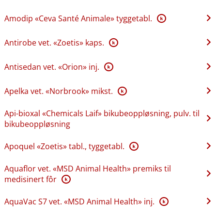
Amodip «Ceva Santé Animale» tyggetabl.
K
Antirobe vet. «Zoetis» kaps.
K
Antisedan vet. «Orion» inj.
K
Apelka vet. «Norbrook» mikst.
K
Api-bioxal «Chemicals Laif» bikubeoppløsning, pulv. til
bikubeoppløsning
Apoquel «Zoetis» tabl., tyggetabl.
K
Aquaflor vet. «MSD Animal Health» premiks til
medisinert fôr
K
AquaVac S7 vet. «MSD Animal Health» inj.
K