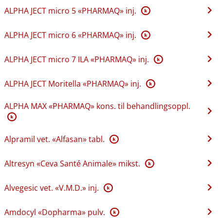
ALPHA JECT micro 5 «PHARMAQ» inj.
K
ALPHA JECT micro 6 «PHARMAQ» inj.
K
ALPHA JECT micro 7 ILA «PHARMAQ» inj.
K
ALPHA JECT Moritella «PHARMAQ» inj.
K
ALPHA MAX «PHARMAQ» kons. til behandlingsoppl.
K
Alpramil vet. «Alfasan» tabl.
K
Altresyn «Ceva Santé Animale» mikst.
K
Alvegesic vet. «V.M.D.» inj.
K
Amdocyl «Dopharma» pulv.
K