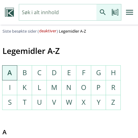
deaktiver
Siste besøkte sider (
)
Legemidler A-Z
Legemidler A-Z
A
B
C
D
E
F
G
H
I
K
L
M
N
O
P
R
S
T
U
V
W
X
Y
Z
A