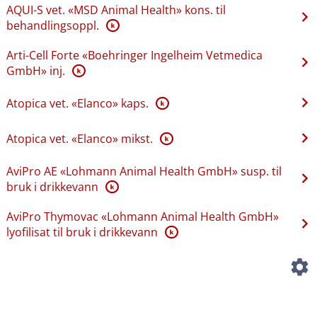
AQUI-S vet. «MSD Animal Health» kons. til
behandlingsoppl.
K
Arti-Cell Forte «Boehringer Ingelheim Vetmedica
GmbH» inj.
K
Atopica vet. «Elanco» kaps.
K
Atopica vet. «Elanco» mikst.
K
AviPro AE «Lohmann Animal Health GmbH» susp. til
bruk i drikkevann
K
AviPro Thymovac «Lohmann Animal Health GmbH»
lyofilisat til bruk i drikkevann
K