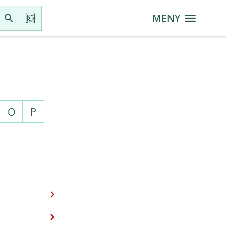
MENY
O
P