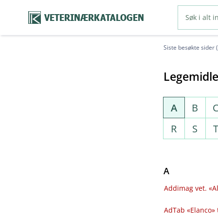
VETERINÆRKATALOGEN
Siste besøkte sider 
Legemidle
A
B
R
S
A
Addimag vet. «Al
AdTab «Elanco» 