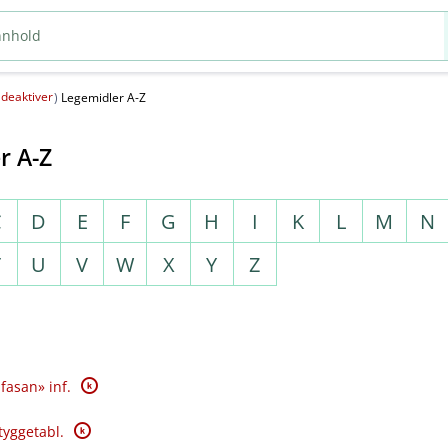
deaktiver
(
)
Legemidler A-Z
r A-Z
C
D
E
F
G
H
I
K
L
M
N
T
U
V
W
X
Y
Z
K
fasan» inf.
K
tyggetabl.