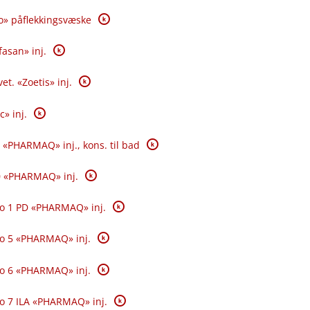
K
o» påflekkingsvæske
K
fasan» inj.
K
et. «Zoetis» inj.
K
c» inj.
K
 «PHARMAQ» inj., kons. til bad
K
0 «PHARMAQ» inj.
K
o 1 PD «PHARMAQ» inj.
K
o 5 «PHARMAQ» inj.
K
o 6 «PHARMAQ» inj.
K
o 7 ILA «PHARMAQ» inj.