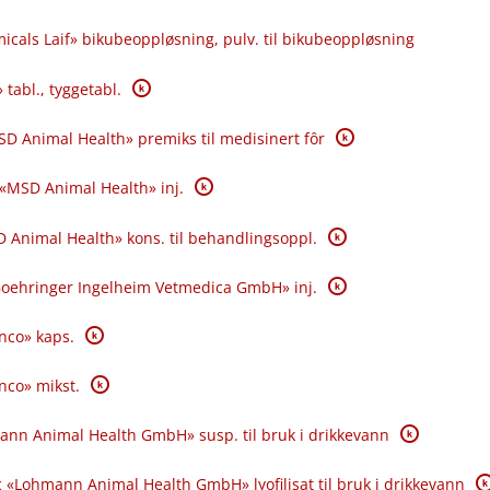
icals Laif» bikubeoppløsning, pulv. til bikubeoppløsning
K
 tabl., tyggetabl.
K
SD Animal Health» premiks til medisinert fôr
K
 «MSD Animal Health» inj.
K
 Animal Health» kons. til behandlingsoppl.
K
«Boehringer Ingelheim Vetmedica GmbH» inj.
K
anco» kaps.
K
anco» mikst.
K
ann Animal Health GmbH» susp. til bruk i drikkevann
K
 «Lohmann Animal Health GmbH» lyofilisat til bruk i drikkevann