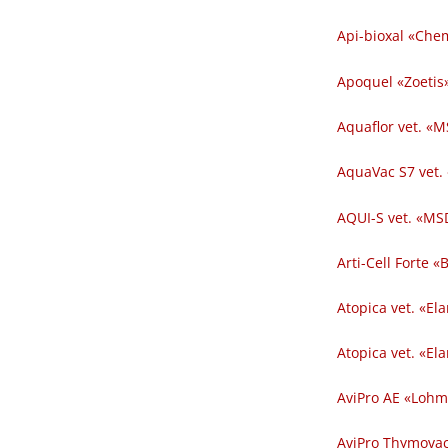
Api-bioxal «Chem
Apoquel «Zoetis»
Aquaflor vet. «M
AquaVac S7 vet.
AQUI-S vet. «MSD
Arti-Cell Forte 
Atopica vet. «El
Atopica vet. «El
AviPro AE «Lohm
AviPro Thymovac