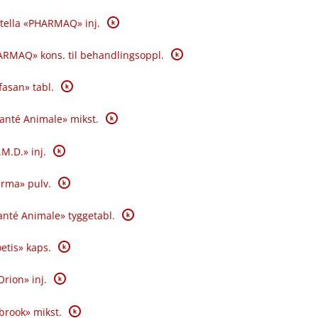
K
tella «PHARMAQ» inj.
K
RMAQ» kons. til behandlingsoppl.
K
fasan» tabl.
K
Santé Animale» mikst.
K
.M.D.» inj.
K
rma» pulv.
K
nté Animale» tyggetabl.
K
oetis» kaps.
K
Orion» inj.
K
brook» mikst.