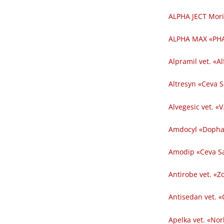
ALPHA JECT Mori
ALPHA MAX «PHA
Alpramil vet. «Al
Altresyn «Ceva 
Alvegesic vet. «V
Amdocyl «Dopha
Amodip «Ceva Sa
Antirobe vet. «Z
Antisedan vet. «
Apelka vet. «Nor