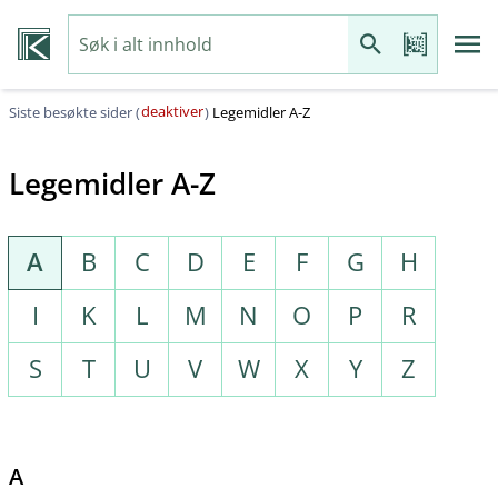
deaktiver
Siste besøkte sider (
)
Legemidler A-Z
Legemidler A-Z
A
B
C
D
E
F
G
H
I
K
L
M
N
O
P
R
S
T
U
V
W
X
Y
Z
A