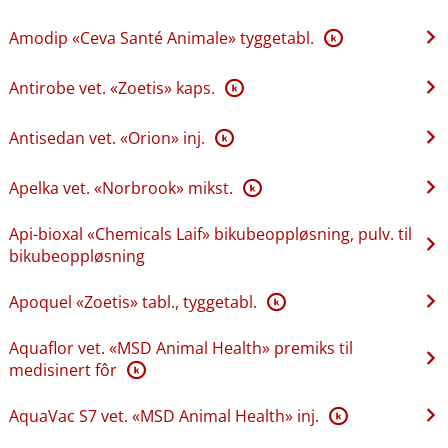
Amodip «Ceva Santé Animale» tyggetabl.
K
Antirobe vet. «Zoetis» kaps.
K
Antisedan vet. «Orion» inj.
K
Apelka vet. «Norbrook» mikst.
K
Api-bioxal «Chemicals Laif» bikubeoppløsning, pulv. til
bikubeoppløsning
Apoquel «Zoetis» tabl., tyggetabl.
K
Aquaflor vet. «MSD Animal Health» premiks til
medisinert fôr
K
AquaVac S7 vet. «MSD Animal Health» inj.
K