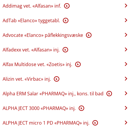
Addimag vet. «Alfasan» inf.
K
AdTab «Elanco» tyggetabl.
K
Advocate «Elanco» påflekkingsvæske
K
Alfadexx vet. «Alfasan» inj.
K
Alfax Multidose vet. «Zoetis» inj.
K
Alizin vet. «Virbac» inj.
K
Alpha ERM Salar «PHARMAQ» inj., kons. til bad
K
ALPHA JECT 3000 «PHARMAQ» inj.
K
ALPHA JECT micro 1 PD «PHARMAQ» inj.
K