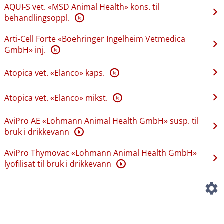
AQUI-S vet. «MSD Animal Health» kons. til
behandlingsoppl.
K
Arti-Cell Forte «Boehringer Ingelheim Vetmedica
GmbH» inj.
K
Atopica vet. «Elanco» kaps.
K
Atopica vet. «Elanco» mikst.
K
AviPro AE «Lohmann Animal Health GmbH» susp. til
bruk i drikkevann
K
AviPro Thymovac «Lohmann Animal Health GmbH»
lyofilisat til bruk i drikkevann
K