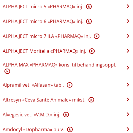
ALPHA JECT micro 5 «PHARMAQ» inj.
K
ALPHA JECT micro 6 «PHARMAQ» inj.
K
ALPHA JECT micro 7 ILA «PHARMAQ» inj.
K
ALPHA JECT Moritella «PHARMAQ» inj.
K
ALPHA MAX «PHARMAQ» kons. til behandlingsoppl.
K
Alpramil vet. «Alfasan» tabl.
K
Altresyn «Ceva Santé Animale» mikst.
K
Alvegesic vet. «V.M.D.» inj.
K
Amdocyl «Dopharma» pulv.
K