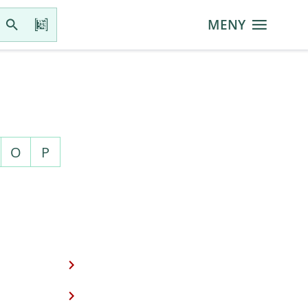
MENY
O
P