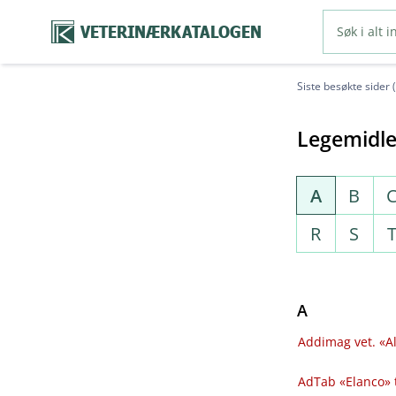
VETERINÆRKATALOGEN
Siste besøkte sider 
Legemidle
A
B
R
S
A
Addimag vet. «Al
AdTab «Elanco» 