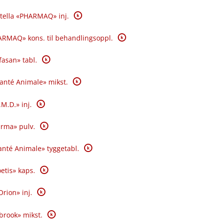
K
tella «PHARMAQ» inj.
K
RMAQ» kons. til behandlingsoppl.
K
fasan» tabl.
K
Santé Animale» mikst.
K
.M.D.» inj.
K
rma» pulv.
K
nté Animale» tyggetabl.
K
oetis» kaps.
K
Orion» inj.
K
brook» mikst.