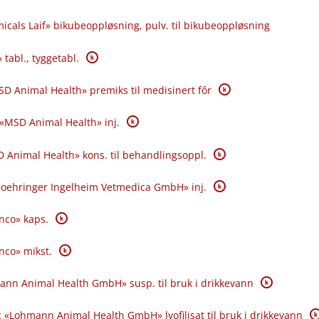
icals Laif» bikubeoppløsning, pulv. til bikubeoppløsning
K
 tabl., tyggetabl.
K
SD Animal Health» premiks til medisinert fôr
K
 «MSD Animal Health» inj.
K
 Animal Health» kons. til behandlingsoppl.
K
«Boehringer Ingelheim Vetmedica GmbH» inj.
K
anco» kaps.
K
anco» mikst.
K
ann Animal Health GmbH» susp. til bruk i drikkevann
K
 «Lohmann Animal Health GmbH» lyofilisat til bruk i drikkevann