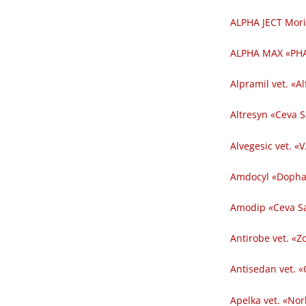
ALPHA JECT Mori
ALPHA MAX «PHA
Alpramil vet. «Al
Altresyn «Ceva 
Alvegesic vet. «V
Amdocyl «Dopha
Amodip «Ceva Sa
Antirobe vet. «Z
Antisedan vet. «
Apelka vet. «Nor