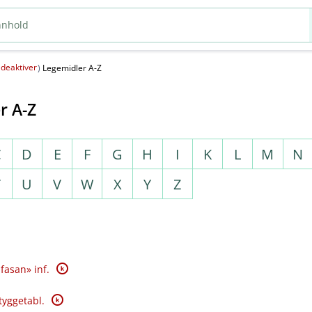
deaktiver
(
)
Legemidler A-Z
r A-Z
C
D
E
F
G
H
I
K
L
M
N
T
U
V
W
X
Y
Z
K
fasan» inf.
K
tyggetabl.