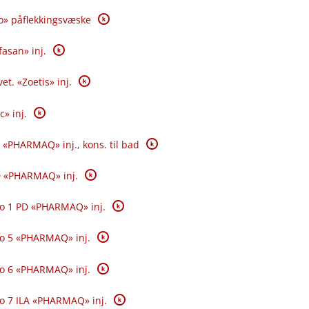
K
o» påflekkingsvæske
K
fasan» inj.
K
et. «Zoetis» inj.
K
c» inj.
K
 «PHARMAQ» inj., kons. til bad
K
0 «PHARMAQ» inj.
K
o 1 PD «PHARMAQ» inj.
K
o 5 «PHARMAQ» inj.
K
o 6 «PHARMAQ» inj.
K
o 7 ILA «PHARMAQ» inj.