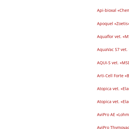
Api-bioxal «Chem
Apoquel «Zoetis»
Aquaflor vet. «M
AquaVac S7 vet.
AQUI-S vet. «MSD
Arti-Cell Forte 
Atopica vet. «El
Atopica vet. «El
AviPro AE «Lohm
AviPro Thymovac