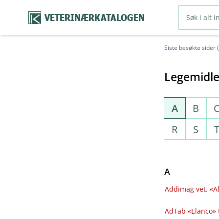
VETERINÆRKATALOGEN
Siste besøkte sider 
Legemidle
A
B
R
S
A
Addimag vet. «Al
AdTab «Elanco» 