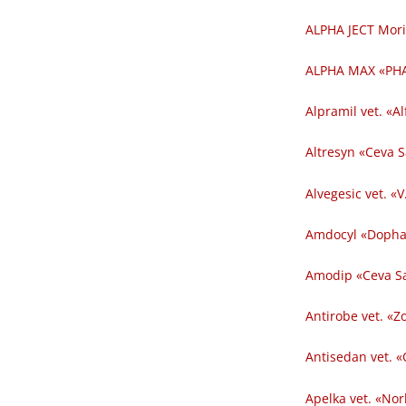
ALPHA JECT Mori
ALPHA MAX «PHA
Alpramil vet. «Al
Altresyn «Ceva 
Alvegesic vet. «V
Amdocyl «Dopha
Amodip «Ceva Sa
Antirobe vet. «Z
Antisedan vet. «
Apelka vet. «Nor