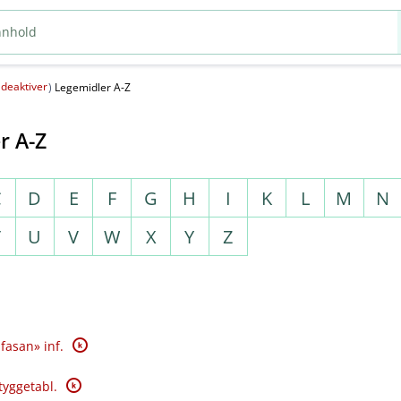
deaktiver
(
)
Legemidler A-Z
r A-Z
C
D
E
F
G
H
I
K
L
M
N
T
U
V
W
X
Y
Z
K
fasan» inf.
K
tyggetabl.