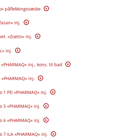
K
o» påflekkingsvæske
K
fasan» inj.
K
et. «Zoetis» inj.
K
c» inj.
K
 «PHARMAQ» inj., kons. til bad
K
0 «PHARMAQ» inj.
K
o 1 PD «PHARMAQ» inj.
K
o 5 «PHARMAQ» inj.
K
o 6 «PHARMAQ» inj.
K
o 7 ILA «PHARMAQ» inj.