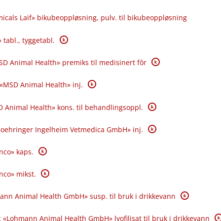
icals Laif» bikubeoppløsning, pulv. til bikubeoppløsning
K
 tabl., tyggetabl.
K
SD Animal Health» premiks til medisinert fôr
K
 «MSD Animal Health» inj.
K
 Animal Health» kons. til behandlingsoppl.
K
«Boehringer Ingelheim Vetmedica GmbH» inj.
K
anco» kaps.
K
anco» mikst.
K
ann Animal Health GmbH» susp. til bruk i drikkevann
K
 «Lohmann Animal Health GmbH» lyofilisat til bruk i drikkevann