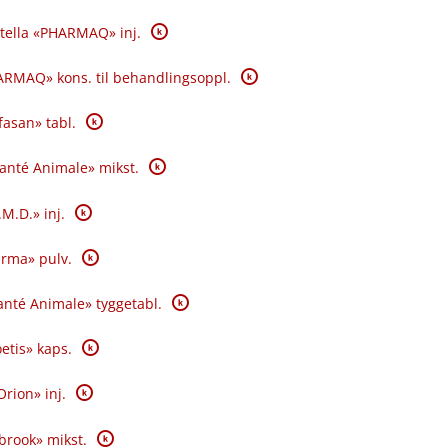
K
tella «PHARMAQ» inj.
K
RMAQ» kons. til behandlingsoppl.
K
fasan» tabl.
K
Santé Animale» mikst.
K
.M.D.» inj.
K
rma» pulv.
K
nté Animale» tyggetabl.
K
oetis» kaps.
K
Orion» inj.
K
brook» mikst.