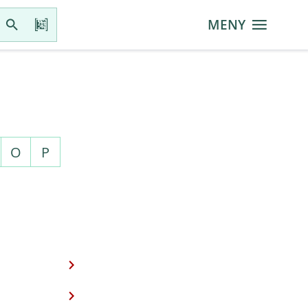
MENY
O
P