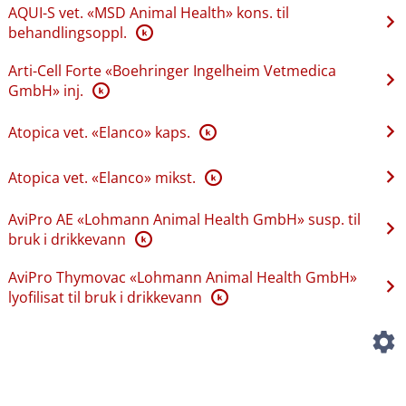
AQUI-S vet. «MSD Animal Health» kons. til
behandlingsoppl.
K
Arti-Cell Forte «Boehringer Ingelheim Vetmedica
GmbH» inj.
K
Atopica vet. «Elanco» kaps.
K
Atopica vet. «Elanco» mikst.
K
AviPro AE «Lohmann Animal Health GmbH» susp. til
bruk i drikkevann
K
AviPro Thymovac «Lohmann Animal Health GmbH»
lyofilisat til bruk i drikkevann
K