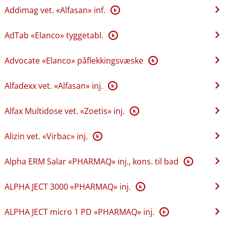
Addimag vet. «Alfasan» inf.
K
AdTab «Elanco» tyggetabl.
K
Advocate «Elanco» påflekkingsvæske
K
Alfadexx vet. «Alfasan» inj.
K
Alfax Multidose vet. «Zoetis» inj.
K
Alizin vet. «Virbac» inj.
K
Alpha ERM Salar «PHARMAQ» inj., kons. til bad
K
ALPHA JECT 3000 «PHARMAQ» inj.
K
ALPHA JECT micro 1 PD «PHARMAQ» inj.
K