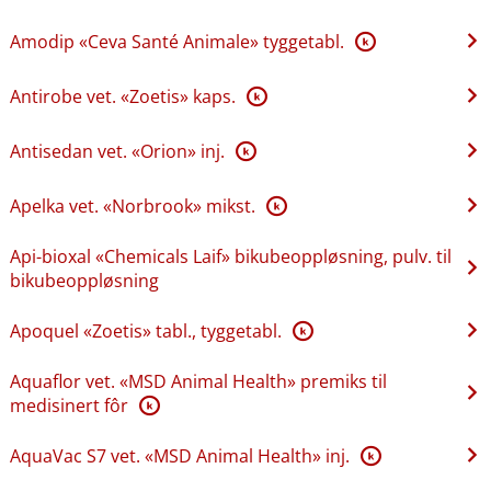
Amodip «Ceva Santé Animale» tyggetabl.
K
Antirobe vet. «Zoetis» kaps.
K
Antisedan vet. «Orion» inj.
K
Apelka vet. «Norbrook» mikst.
K
Api-bioxal «Chemicals Laif» bikubeoppløsning, pulv. til
bikubeoppløsning
Apoquel «Zoetis» tabl., tyggetabl.
K
Aquaflor vet. «MSD Animal Health» premiks til
medisinert fôr
K
AquaVac S7 vet. «MSD Animal Health» inj.
K