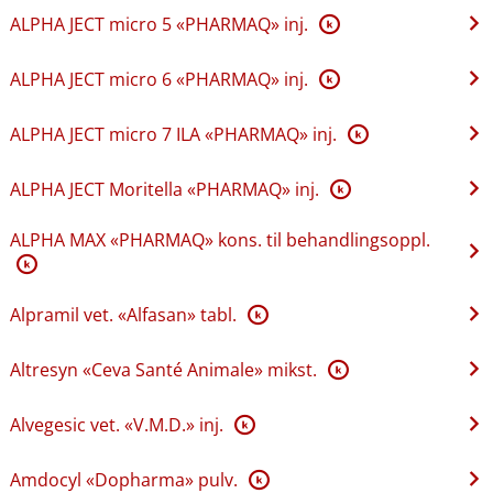
ALPHA JECT micro 5 «PHARMAQ» inj.
K
ALPHA JECT micro 6 «PHARMAQ» inj.
K
ALPHA JECT micro 7 ILA «PHARMAQ» inj.
K
ALPHA JECT Moritella «PHARMAQ» inj.
K
ALPHA MAX «PHARMAQ» kons. til behandlingsoppl.
K
Alpramil vet. «Alfasan» tabl.
K
Altresyn «Ceva Santé Animale» mikst.
K
Alvegesic vet. «V.M.D.» inj.
K
Amdocyl «Dopharma» pulv.
K