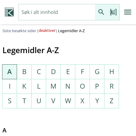
deaktiver
Siste besøkte sider (
)
Legemidler A-Z
Legemidler A-Z
A
B
C
D
E
F
G
H
I
K
L
M
N
O
P
R
S
T
U
V
W
X
Y
Z
A