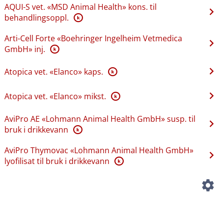
AQUI-S vet. «MSD Animal Health» kons. til
behandlingsoppl.
K
Arti-Cell Forte «Boehringer Ingelheim Vetmedica
GmbH» inj.
K
Atopica vet. «Elanco» kaps.
K
Atopica vet. «Elanco» mikst.
K
AviPro AE «Lohmann Animal Health GmbH» susp. til
bruk i drikkevann
K
AviPro Thymovac «Lohmann Animal Health GmbH»
lyofilisat til bruk i drikkevann
K