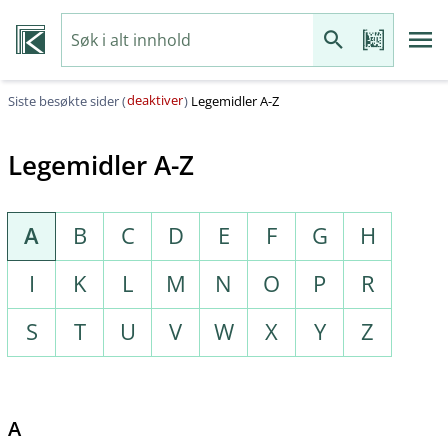
deaktiver
Siste besøkte sider (
)
Legemidler A-Z
Legemidler A-Z
A
B
C
D
E
F
G
H
I
K
L
M
N
O
P
R
S
T
U
V
W
X
Y
Z
A