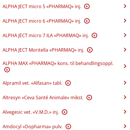
ALPHA JECT micro 5 «PHARMAQ» inj.
K
ALPHA JECT micro 6 «PHARMAQ» inj.
K
ALPHA JECT micro 7 ILA «PHARMAQ» inj.
K
ALPHA JECT Moritella «PHARMAQ» inj.
K
ALPHA MAX «PHARMAQ» kons. til behandlingsoppl.
K
Alpramil vet. «Alfasan» tabl.
K
Altresyn «Ceva Santé Animale» mikst.
K
Alvegesic vet. «V.M.D.» inj.
K
Amdocyl «Dopharma» pulv.
K