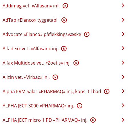
Addimag vet. «Alfasan» inf.
K
AdTab «Elanco» tyggetabl.
K
Advocate «Elanco» påflekkingsvæske
K
Alfadexx vet. «Alfasan» inj.
K
Alfax Multidose vet. «Zoetis» inj.
K
Alizin vet. «Virbac» inj.
K
Alpha ERM Salar «PHARMAQ» inj., kons. til bad
K
ALPHA JECT 3000 «PHARMAQ» inj.
K
ALPHA JECT micro 1 PD «PHARMAQ» inj.
K