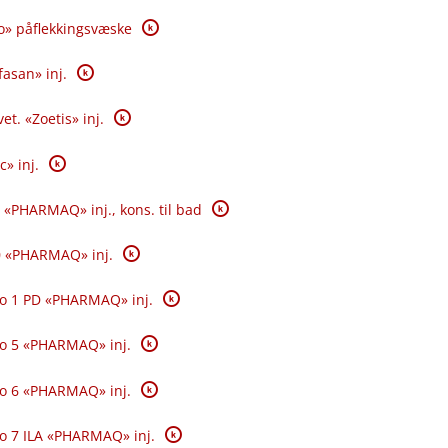
K
o» påflekkingsvæske
K
fasan» inj.
K
et. «Zoetis» inj.
K
c» inj.
K
 «PHARMAQ» inj., kons. til bad
K
0 «PHARMAQ» inj.
K
o 1 PD «PHARMAQ» inj.
K
o 5 «PHARMAQ» inj.
K
o 6 «PHARMAQ» inj.
K
o 7 ILA «PHARMAQ» inj.