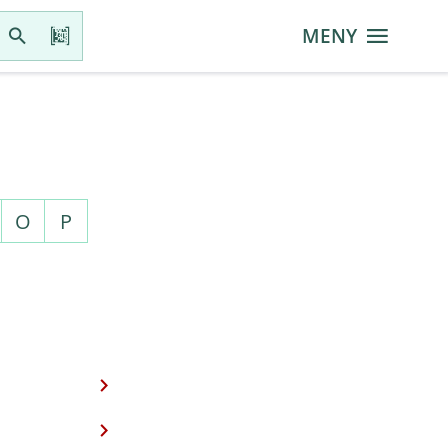
MENY
O
P