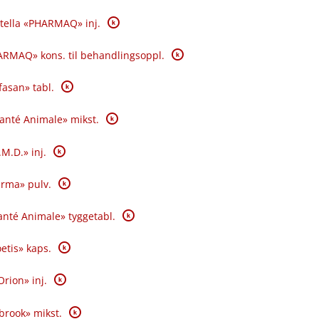
K
tella «PHARMAQ» inj.
K
RMAQ» kons. til behandlingsoppl.
K
fasan» tabl.
K
Santé Animale» mikst.
K
.M.D.» inj.
K
rma» pulv.
K
nté Animale» tyggetabl.
K
oetis» kaps.
K
Orion» inj.
K
brook» mikst.