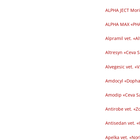
ALPHA JECT Mori
ALPHA MAX «PHA
Alpramil vet. «Al
Altresyn «Ceva 
Alvegesic vet. «V
Amdocyl «Dopha
Amodip «Ceva Sa
Antirobe vet. «Z
Antisedan vet. «
Apelka vet. «Nor