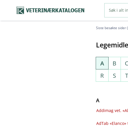
VETERINÆRKATALOGEN
Siste besøkte sider 
Legemidle
A
B
R
S
A
Addimag vet. «Al
AdTab «Elanco» 