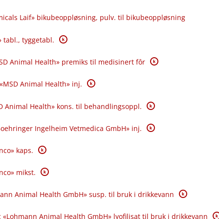
icals Laif» bikubeoppløsning, pulv. til bikubeoppløsning
K
 tabl., tyggetabl.
K
SD Animal Health» premiks til medisinert fôr
K
 «MSD Animal Health» inj.
K
 Animal Health» kons. til behandlingsoppl.
K
«Boehringer Ingelheim Vetmedica GmbH» inj.
K
anco» kaps.
K
anco» mikst.
K
ann Animal Health GmbH» susp. til bruk i drikkevann
K
 «Lohmann Animal Health GmbH» lyofilisat til bruk i drikkevann