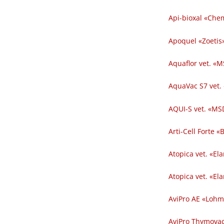
Api-bioxal «Chem
Apoquel «Zoetis»
Aquaflor vet. «M
AquaVac S7 vet.
AQUI-S vet. «MSD
Arti-Cell Forte 
Atopica vet. «El
Atopica vet. «El
AviPro AE «Lohm
AviPro Thymovac