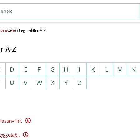
deaktiver
(
)
Legemidler A-Z
r A-Z
C
D
E
F
G
H
I
K
L
M
N
T
U
V
W
X
Y
Z
K
fasan» inf.
K
tyggetabl.