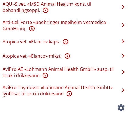
AQUI-S vet. «MSD Animal Health» kons. til
behandlingsoppl.
K
Arti-Cell Forte «Boehringer Ingelheim Vetmedica
GmbH» inj.
K
Atopica vet. «Elanco» kaps.
K
Atopica vet. «Elanco» mikst.
K
AviPro AE «Lohmann Animal Health GmbH» susp. til
bruk i drikkevann
K
AviPro Thymovac «Lohmann Animal Health GmbH»
lyofilisat til bruk i drikkevann
K