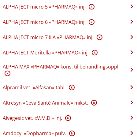
ALPHA JECT micro 5 «PHARMAQ» inj.
K
ALPHA JECT micro 6 «PHARMAQ» inj.
K
ALPHA JECT micro 7 ILA «PHARMAQ» inj.
K
ALPHA JECT Moritella «PHARMAQ» inj.
K
ALPHA MAX «PHARMAQ» kons. til behandlingsoppl.
K
Alpramil vet. «Alfasan» tabl.
K
Altresyn «Ceva Santé Animale» mikst.
K
Alvegesic vet. «V.M.D.» inj.
K
Amdocyl «Dopharma» pulv.
K