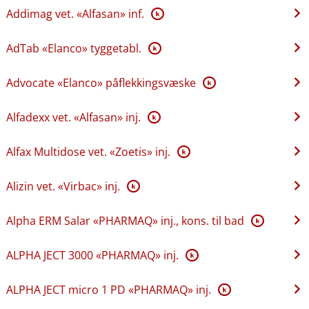
Addimag vet. «Alfasan» inf.
K
AdTab «Elanco» tyggetabl.
K
Advocate «Elanco» påflekkingsvæske
K
Alfadexx vet. «Alfasan» inj.
K
Alfax Multidose vet. «Zoetis» inj.
K
Alizin vet. «Virbac» inj.
K
Alpha ERM Salar «PHARMAQ» inj., kons. til bad
K
ALPHA JECT 3000 «PHARMAQ» inj.
K
ALPHA JECT micro 1 PD «PHARMAQ» inj.
K