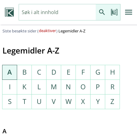
deaktiver
Siste besøkte sider (
)
Legemidler A-Z
Legemidler A-Z
A
B
C
D
E
F
G
H
I
K
L
M
N
O
P
R
S
T
U
V
W
X
Y
Z
A