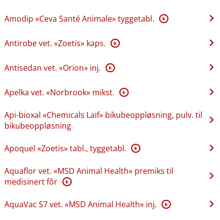
Amodip «Ceva Santé Animale» tyggetabl.
K
Antirobe vet. «Zoetis» kaps.
K
Antisedan vet. «Orion» inj.
K
Apelka vet. «Norbrook» mikst.
K
Api-bioxal «Chemicals Laif» bikubeoppløsning, pulv. til
bikubeoppløsning
Apoquel «Zoetis» tabl., tyggetabl.
K
Aquaflor vet. «MSD Animal Health» premiks til
medisinert fôr
K
AquaVac S7 vet. «MSD Animal Health» inj.
K