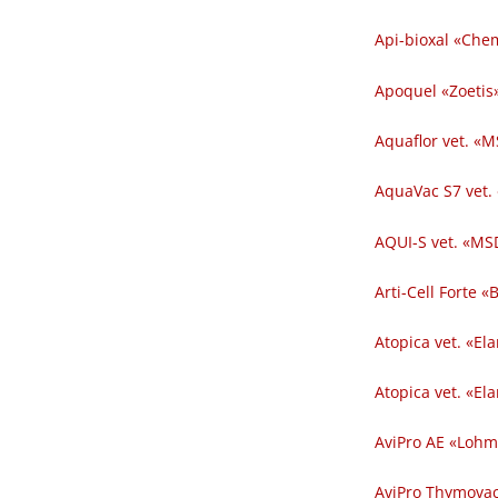
Api-bioxal «Chem
Apoquel «Zoetis»
Aquaflor vet. «M
AquaVac S7 vet.
AQUI-S vet. «MSD
Arti-Cell Forte 
Atopica vet. «El
Atopica vet. «El
AviPro AE «Lohm
AviPro Thymovac