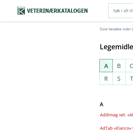
VETERINÆRKATALOGEN
Siste besøkte sider 
Legemidle
A
B
R
S
A
Addimag vet. «Al
AdTab «Elanco» 