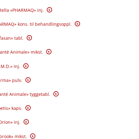
K
tella «PHARMAQ» inj.
K
RMAQ» kons. til behandlingsoppl.
K
fasan» tabl.
K
Santé Animale» mikst.
K
.M.D.» inj.
K
rma» pulv.
K
nté Animale» tyggetabl.
K
oetis» kaps.
K
Orion» inj.
K
brook» mikst.