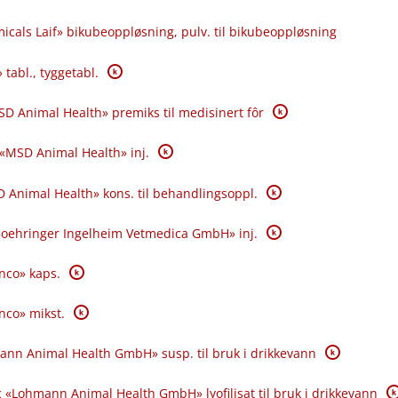
icals Laif» bikubeoppløsning, pulv. til bikubeoppløsning
K
 tabl., tyggetabl.
K
SD Animal Health» premiks til medisinert fôr
K
 «MSD Animal Health» inj.
K
 Animal Health» kons. til behandlingsoppl.
K
«Boehringer Ingelheim Vetmedica GmbH» inj.
K
anco» kaps.
K
anco» mikst.
K
ann Animal Health GmbH» susp. til bruk i drikkevann
K
 «Lohmann Animal Health GmbH» lyofilisat til bruk i drikkevann