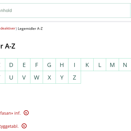
deaktiver
(
)
Legemidler A-Z
r A-Z
C
D
E
F
G
H
I
K
L
M
N
T
U
V
W
X
Y
Z
K
fasan» inf.
K
tyggetabl.