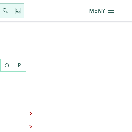
MENY
O
P