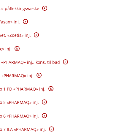
K
o» påflekkingsvæske
K
fasan» inj.
K
et. «Zoetis» inj.
K
c» inj.
K
 «PHARMAQ» inj., kons. til bad
K
0 «PHARMAQ» inj.
K
o 1 PD «PHARMAQ» inj.
K
o 5 «PHARMAQ» inj.
K
o 6 «PHARMAQ» inj.
K
o 7 ILA «PHARMAQ» inj.