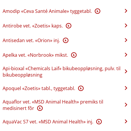
Amodip «Ceva Santé Animale» tyggetabl.
K
Antirobe vet. «Zoetis» kaps.
K
Antisedan vet. «Orion» inj.
K
Apelka vet. «Norbrook» mikst.
K
Api-bioxal «Chemicals Laif» bikubeoppløsning, pulv. til
bikubeoppløsning
Apoquel «Zoetis» tabl., tyggetabl.
K
Aquaflor vet. «MSD Animal Health» premiks til
medisinert fôr
K
AquaVac S7 vet. «MSD Animal Health» inj.
K