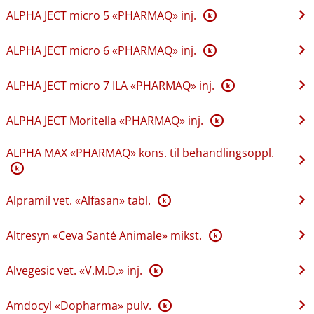
ALPHA JECT micro 5 «PHARMAQ» inj.
K
ALPHA JECT micro 6 «PHARMAQ» inj.
K
ALPHA JECT micro 7 ILA «PHARMAQ» inj.
K
ALPHA JECT Moritella «PHARMAQ» inj.
K
ALPHA MAX «PHARMAQ» kons. til behandlingsoppl.
K
Alpramil vet. «Alfasan» tabl.
K
Altresyn «Ceva Santé Animale» mikst.
K
Alvegesic vet. «V.M.D.» inj.
K
Amdocyl «Dopharma» pulv.
K