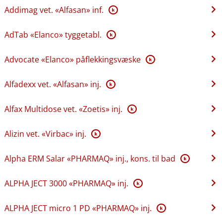
Addimag vet. «Alfasan» inf.
K
AdTab «Elanco» tyggetabl.
K
Advocate «Elanco» påflekkingsvæske
K
Alfadexx vet. «Alfasan» inj.
K
Alfax Multidose vet. «Zoetis» inj.
K
Alizin vet. «Virbac» inj.
K
Alpha ERM Salar «PHARMAQ» inj., kons. til bad
K
ALPHA JECT 3000 «PHARMAQ» inj.
K
ALPHA JECT micro 1 PD «PHARMAQ» inj.
K