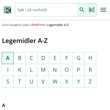
deaktiver
Siste besøkte sider (
)
Legemidler A-Z
Legemidler A-Z
A
B
C
D
E
F
G
H
I
K
L
M
N
O
P
R
S
T
U
V
W
X
Y
Z
A