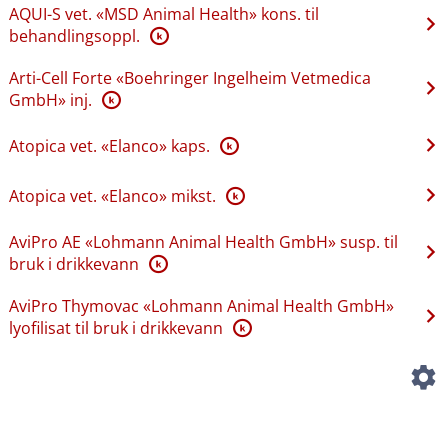
AQUI-S vet. «MSD Animal Health» kons. til
behandlingsoppl.
K
Arti-Cell Forte «Boehringer Ingelheim Vetmedica
GmbH» inj.
K
Atopica vet. «Elanco» kaps.
K
Atopica vet. «Elanco» mikst.
K
AviPro AE «Lohmann Animal Health GmbH» susp. til
bruk i drikkevann
K
AviPro Thymovac «Lohmann Animal Health GmbH»
lyofilisat til bruk i drikkevann
K