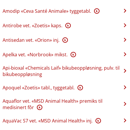
Amodip «Ceva Santé Animale» tyggetabl.
K
Antirobe vet. «Zoetis» kaps.
K
Antisedan vet. «Orion» inj.
K
Apelka vet. «Norbrook» mikst.
K
Api-bioxal «Chemicals Laif» bikubeoppløsning, pulv. til
bikubeoppløsning
Apoquel «Zoetis» tabl., tyggetabl.
K
Aquaflor vet. «MSD Animal Health» premiks til
medisinert fôr
K
AquaVac S7 vet. «MSD Animal Health» inj.
K