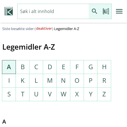
deaktiver
Siste besøkte sider (
)
Legemidler A-Z
Legemidler A-Z
A
B
C
D
E
F
G
H
I
K
L
M
N
O
P
R
S
T
U
V
W
X
Y
Z
A