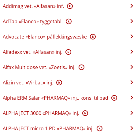
Addimag vet. «Alfasan» inf.
K
AdTab «Elanco» tyggetabl.
K
Advocate «Elanco» påflekkingsvæske
K
Alfadexx vet. «Alfasan» inj.
K
Alfax Multidose vet. «Zoetis» inj.
K
Alizin vet. «Virbac» inj.
K
Alpha ERM Salar «PHARMAQ» inj., kons. til bad
K
ALPHA JECT 3000 «PHARMAQ» inj.
K
ALPHA JECT micro 1 PD «PHARMAQ» inj.
K