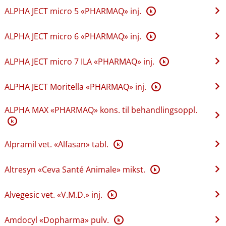
ALPHA JECT micro 5 «PHARMAQ» inj.
K
ALPHA JECT micro 6 «PHARMAQ» inj.
K
ALPHA JECT micro 7 ILA «PHARMAQ» inj.
K
ALPHA JECT Moritella «PHARMAQ» inj.
K
ALPHA MAX «PHARMAQ» kons. til behandlingsoppl.
K
Alpramil vet. «Alfasan» tabl.
K
Altresyn «Ceva Santé Animale» mikst.
K
Alvegesic vet. «V.M.D.» inj.
K
Amdocyl «Dopharma» pulv.
K