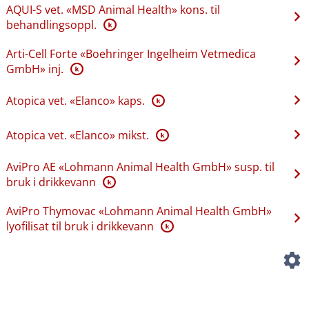
AQUI-S vet. «MSD Animal Health» kons. til
behandlingsoppl.
K
Arti-Cell Forte «Boehringer Ingelheim Vetmedica
GmbH» inj.
K
Atopica vet. «Elanco» kaps.
K
Atopica vet. «Elanco» mikst.
K
AviPro AE «Lohmann Animal Health GmbH» susp. til
bruk i drikkevann
K
AviPro Thymovac «Lohmann Animal Health GmbH»
lyofilisat til bruk i drikkevann
K